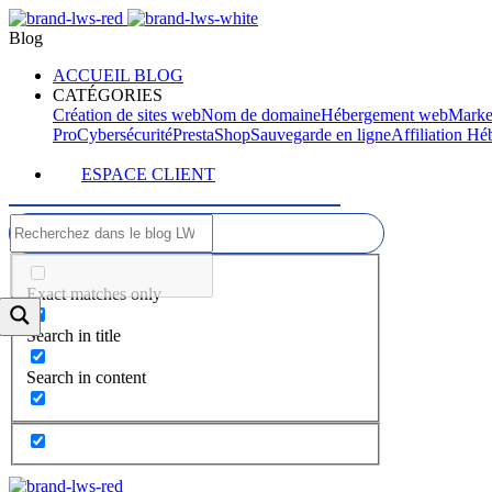
Blog
ACCUEIL BLOG
CATÉGORIES
Création de sites web
Nom de domaine
Hébergement web
Marke
Pro
Cybersécurité
PrestaShop
Sauvegarde en ligne
Affiliation H
ESPACE CLIENT
Exact matches only
Search in title
Search in content