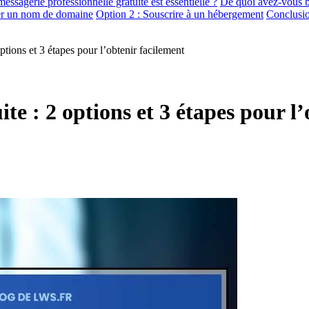
ssagerie professionnelle gratuite est essentielle ?
De quoi avez-vous be
er un nom de domaine
Option 2 : Souscrire à un hébergement
Conclusi
ptions et 3 étapes pour l’obtenir facilement
te : 2 options et 3 étapes pour l