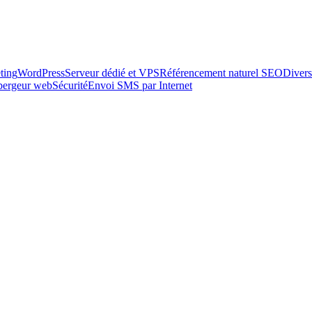
ting
WordPress
Serveur dédié et VPS
Référencement naturel SEO
Divers
ébergeur web
Sécurité
Envoi SMS par Internet