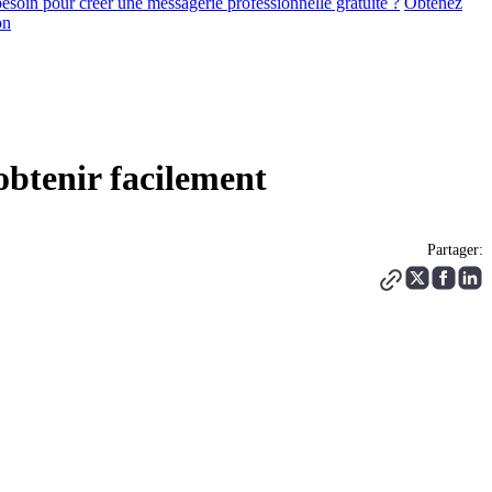
soin pour créer une messagerie professionnelle gratuite ?
Obtenez
on
’obtenir facilement
Partager: