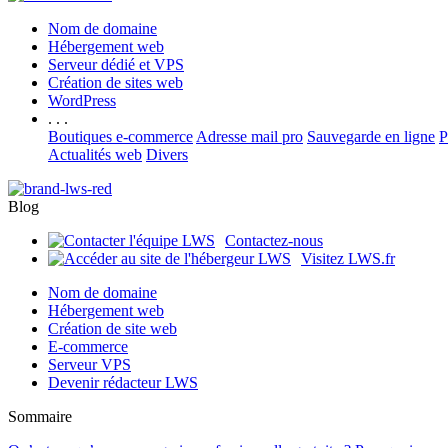
Nom de domaine
Hébergement web
Serveur dédié et VPS
Création de sites web
WordPress
. . .
Boutiques e-commerce
Adresse mail pro
Sauvegarde en ligne
P
Actualités web
Divers
Blog
Contactez-nous
Visitez LWS.fr
Nom de domaine
Hébergement web
Création de site web
E-commerce
Serveur VPS
Devenir rédacteur LWS
Sommaire