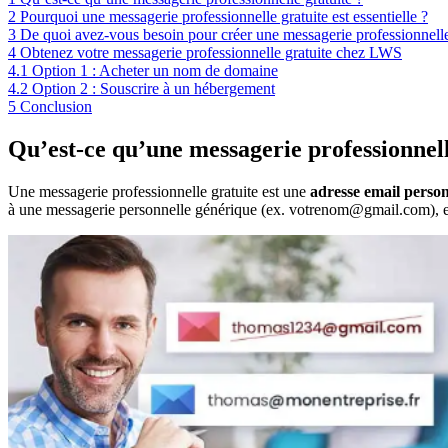
2
Pourquoi une messagerie professionnelle gratuite est essentielle ?
3
De quoi avez-vous besoin pour créer une messagerie professionnelle
4
Obtenez votre messagerie professionnelle gratuite chez LWS
4.1
Option 1 : Acheter un nom de domaine
4.2
Option 2 : Souscrire à un hébergement
5
Conclusion
Qu’est-ce qu’une messagerie professionnell
Une messagerie professionnelle gratuite est une
adresse email person
à une messagerie personnelle générique (ex. votrenom@gmail.com), 