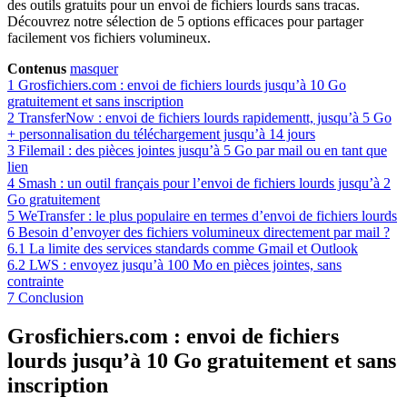
des outils gratuits pour un envoi de fichiers lourds sans tracas.
Découvrez notre sélection de 5 options efficaces pour partager
facilement vos fichiers volumineux.
Contenus
masquer
1
Grosfichiers.com : envoi de fichiers lourds jusqu’à 10 Go
gratuitement et sans inscription
2
TransferNow : envoi de fichiers lourds rapidementt, jusqu’à 5 Go
+ personnalisation du téléchargement jusqu’à 14 jours
3
Filemail : des pièces jointes jusqu’à 5 Go par mail ou en tant que
lien
4
Smash : un outil français pour l’envoi de fichiers lourds jusqu’à 2
Go gratuitement
5
WeTransfer : le plus populaire en termes d’envoi de fichiers lourds
6
Besoin d’envoyer des fichiers volumineux directement par mail ?
6.1
La limite des services standards comme Gmail et Outlook
6.2
LWS : envoyez jusqu’à 100 Mo en pièces jointes, sans
contrainte
7
Conclusion
Grosfichiers.com : envoi de fichiers
lourds jusqu’à 10 Go gratuitement et sans
inscription