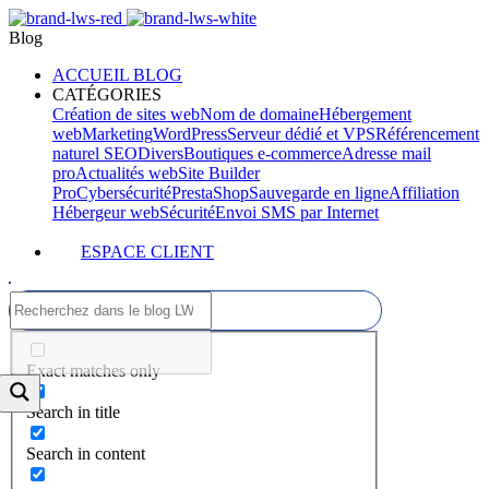
Blog
ACCUEIL BLOG
CATÉGORIES
Création de sites web
Nom de domaine
Hébergement
web
Marketing
WordPress
Serveur dédié et VPS
Référencement
naturel SEO
Divers
Boutiques e-commerce
Adresse mail
pro
Actualités web
Site Builder
Pro
Cybersécurité
PrestaShop
Sauvegarde en ligne
Affiliation
Hébergeur web
Sécurité
Envoi SMS par Internet
ESPACE CLIENT
Exact matches only
Search in title
Search in content