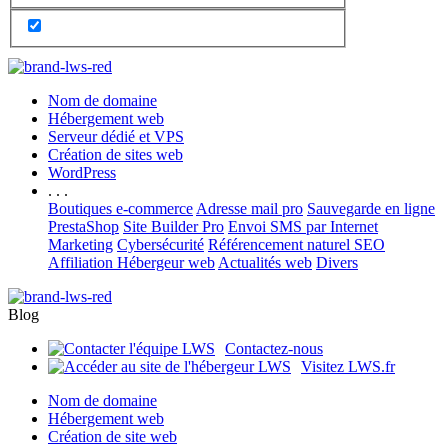
Nom de domaine
Hébergement web
Serveur dédié et VPS
Création de sites web
WordPress
. . .
Boutiques e-commerce
Adresse mail pro
Sauvegarde en ligne
PrestaShop
Site Builder Pro
Envoi SMS par Internet
Marketing
Cybersécurité
Référencement naturel SEO
Affiliation Hébergeur web
Actualités web
Divers
Blog
Contactez-nous
Visitez LWS.fr
Nom de domaine
Hébergement web
Création de site web