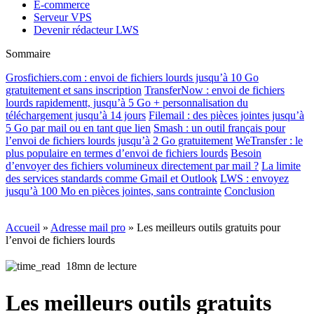
E-commerce
Serveur VPS
Devenir rédacteur LWS
Sommaire
Grosfichiers.com : envoi de fichiers lourds jusqu’à 10 Go
gratuitement et sans inscription
TransferNow : envoi de fichiers
lourds rapidementt, jusqu’à 5 Go + personnalisation du
téléchargement jusqu’à 14 jours
Filemail : des pièces jointes jusqu’à
5 Go par mail ou en tant que lien
Smash : un outil français pour
l’envoi de fichiers lourds jusqu’à 2 Go gratuitement
WeTransfer : le
plus populaire en termes d’envoi de fichiers lourds
Besoin
d’envoyer des fichiers volumineux directement par mail ?
La limite
des services standards comme Gmail et Outlook
LWS : envoyez
jusqu’à 100 Mo en pièces jointes, sans contrainte
Conclusion
Accueil
»
Adresse mail pro
»
Les meilleurs outils gratuits pour
l’envoi de fichiers lourds
18mn de lecture
Les meilleurs outils gratuits