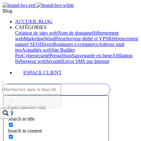
Blog
ACCUEIL BLOG
CATÉGORIES
Création de sites web
Nom de domaine
Hébergement
web
Marketing
WordPress
Serveur dédié et VPS
Référencement
naturel SEO
Divers
Boutiques e-commerce
Adresse mail
pro
Actualités web
Site Builder
Pro
Cybersécurité
PrestaShop
Sauvegarde en ligne
Affiliation
Hébergeur web
Sécurité
Envoi SMS par Internet
ESPACE CLIENT
Exact matches only
Search in title
Search in content