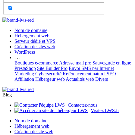
Nom de domaine
Hébergement web
Serveur dédié et VPS
Création de sites web
WordPress
. . .
Boutiques e-commerce
Adresse mail pro
Sauvegarde en ligne
PrestaShop
Site Builder Pro
Envoi SMS par Internet
Marketing
Cybersécurité
Référencement naturel SEO
Affiliation Hébergeur web
Actualités web
Divers
Blog
Contactez-nous
Visitez LWS.fr
Nom de domaine
Hébergement web
Création de site web