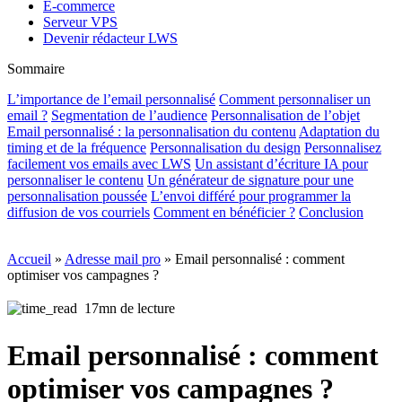
E-commerce
Serveur VPS
Devenir rédacteur LWS
Sommaire
L’importance de l’email personnalisé
Comment personnaliser un
email ?
Segmentation de l’audience
Personnalisation de l’objet
Email personnalisé : la personnalisation du contenu
Adaptation du
timing et de la fréquence
Personnalisation du design
Personnalisez
facilement vos emails avec LWS
Un assistant d’écriture IA pour
personnaliser le contenu
Un générateur de signature pour une
personnalisation poussée
L’envoi différé pour programmer la
diffusion de vos courriels
Comment en bénéficier ?
Conclusion
Accueil
»
Adresse mail pro
»
Email personnalisé : comment
optimiser vos campagnes ?
17mn de lecture
Email personnalisé : comment
optimiser vos campagnes ?