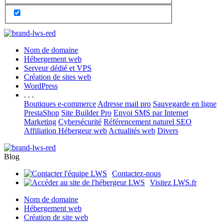
Nom de domaine
Hébergement web
Serveur dédié et VPS
Création de sites web
WordPress
. . .
Boutiques e-commerce
Adresse mail pro
Sauvegarde en ligne
PrestaShop
Site Builder Pro
Envoi SMS par Internet
Marketing
Cybersécurité
Référencement naturel SEO
Affiliation Hébergeur web
Actualités web
Divers
Blog
Contactez-nous
Visitez LWS.fr
Nom de domaine
Hébergement web
Création de site web