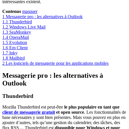
intéressantes existent.
Contenus
masquer
1
Messagerie pro : les alternatives à Outlook
1.1
Thunderbird
1.2
Windows Live Mail
1.3
SeaMonkey
1.4
OperaMail
1.5
Evolution
1.6
Em Client
1.7
Inky
1.8
Mailbird
2
Les logiciels de messagerie pour les applications mobiles
Messagerie pro : les alternatives à
Outlook
Thunderbird
Mozilla Thunderbird est peut-être
le plus populaire en tant que
client de messagerie gratuit
et open source
. Les fonctionnalités de
base nécessaires y sont bien présentes. Mais vous pouvez en plus en
ajouter d’autres, tels qu’une gestion du calendrier, des tâches, des
flux RSS… Thunderbird est
disponible pour Windows et pour