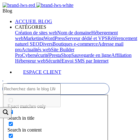
Blog
ACCUEIL BLOG
CATÉGORIES
Création de sites web
Nom de domaine
Hébergement
web
Marketing
WordPress
Serveur dédié et VPS
Référencement
naturel SEO
Divers
Boutiques e-commerce
Adresse mail
pro
Actualités web
Site Builder
Pro
Cybersécurité
PrestaShop
Sauvegarde en ligne
Affiliation
Hébergeur web
Sécurité
Envoi SMS par Internet
ESPACE CLIENT
Exact matches only
Search in title
Search in content