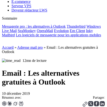
E-commerce
Serveur VPS
Devenir rédacteur LWS
Sommaire
Messagerie pro : les alternatives à Outlook
Thunderbird
Windows
Live Mail
SeaMonkey
OperaMail
Evolution
Em Client
Inky
Mailbird
Les logiciels de messagerie pour les applications mobiles
Accueil
»
Adresse mail pro
»
Email : Les alternatives gratuites à
Outlook
12mn de lecture
Email : Les alternatives
gratuites à Outlook
10 décembre 2019
Résumez avec:
Partager: