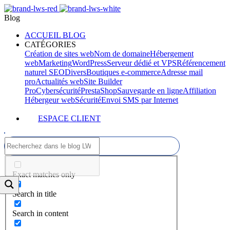
Blog
ACCUEIL BLOG
CATÉGORIES
Création de sites web
Nom de domaine
Hébergement
web
Marketing
WordPress
Serveur dédié et VPS
Référencement
naturel SEO
Divers
Boutiques e-commerce
Adresse mail
pro
Actualités web
Site Builder
Pro
Cybersécurité
PrestaShop
Sauvegarde en ligne
Affiliation
Hébergeur web
Sécurité
Envoi SMS par Internet
ESPACE CLIENT
Exact matches only
Search in title
Search in content