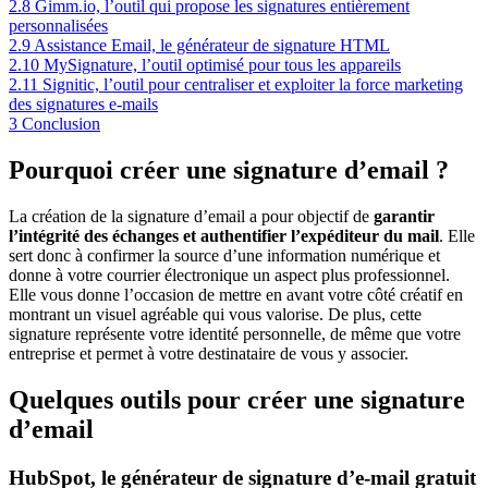
2.8
Gimm.io, l’outil qui propose les signatures entièrement
personnalisées
2.9
Assistance Email, le générateur de signature HTML
2.10
MySignature, l’outil optimisé pour tous les appareils
2.11
Signitic, l’outil pour centraliser et exploiter la force marketing
des signatures e-mails
3
Conclusion
Pourquoi créer une signature d’email ?
La création de la signature d’email a pour objectif de
garantir
l’intégrité des échanges et authentifier l’expéditeur du mail
. Elle
sert donc à confirmer la source d’une information numérique et
donne à votre courrier électronique un aspect plus professionnel.
Elle vous donne l’occasion de mettre en avant votre côté créatif en
montrant un visuel agréable qui vous valorise. De plus, cette
signature représente votre identité personnelle, de même que votre
entreprise et permet à votre destinataire de vous y associer.
Quelques outils pour créer une signature
d’email
HubSpot, le générateur de signature d’e-mail gratuit