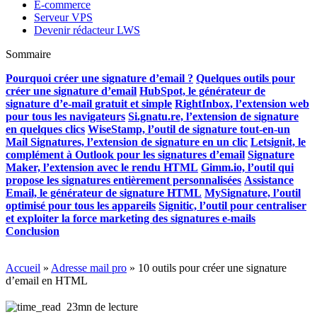
E-commerce
Serveur VPS
Devenir rédacteur LWS
Sommaire
Pourquoi créer une signature d’email ?
Quelques outils pour
créer une signature d’email
HubSpot, le générateur de
signature d’e-mail gratuit et simple
RightInbox, l’extension web
pour tous les navigateurs
Si.gnatu.re, l’extension de signature
en quelques clics
WiseStamp, l’outil de signature tout-en-un
Mail Signatures, l’extension de signature en un clic
Letsignit, le
complément à Outlook pour les signatures d’email
Signature
Maker, l’extension avec le rendu HTML
Gimm.io, l’outil qui
propose les signatures entièrement personnalisées
Assistance
Email, le générateur de signature HTML
MySignature, l’outil
optimisé pour tous les appareils
Signitic, l’outil pour centraliser
et exploiter la force marketing des signatures e-mails
Conclusion
Accueil
»
Adresse mail pro
»
10 outils pour créer une signature
d’email en HTML
23mn de lecture