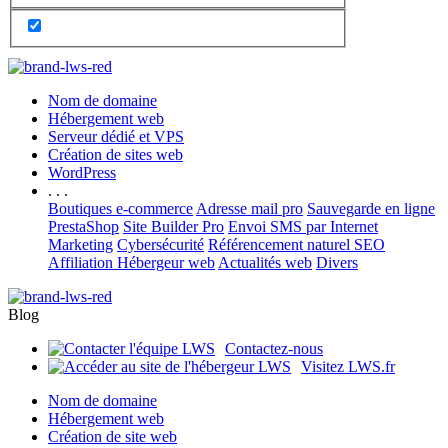
Nom de domaine
Hébergement web
Serveur dédié et VPS
Création de sites web
WordPress
. . .
Boutiques e-commerce
Adresse mail pro
Sauvegarde en ligne
PrestaShop
Site Builder Pro
Envoi SMS par Internet
Marketing
Cybersécurité
Référencement naturel SEO
Affiliation Hébergeur web
Actualités web
Divers
Blog
Contactez-nous
Visitez LWS.fr
Nom de domaine
Hébergement web
Création de site web