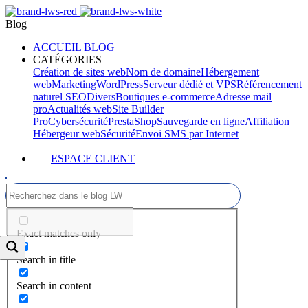
Blog
ACCUEIL BLOG
CATÉGORIES
Création de sites web
Nom de domaine
Hébergement
web
Marketing
WordPress
Serveur dédié et VPS
Référencement
naturel SEO
Divers
Boutiques e-commerce
Adresse mail
pro
Actualités web
Site Builder
Pro
Cybersécurité
PrestaShop
Sauvegarde en ligne
Affiliation
Hébergeur web
Sécurité
Envoi SMS par Internet
ESPACE CLIENT
Exact matches only
Search in title
Search in content