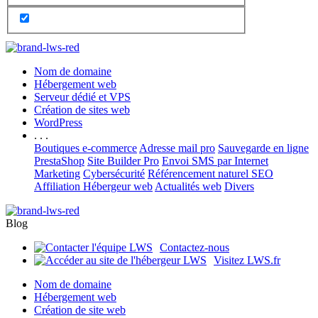
Nom de domaine
Hébergement web
Serveur dédié et VPS
Création de sites web
WordPress
. . .
Boutiques e-commerce
Adresse mail pro
Sauvegarde en ligne
PrestaShop
Site Builder Pro
Envoi SMS par Internet
Marketing
Cybersécurité
Référencement naturel SEO
Affiliation Hébergeur web
Actualités web
Divers
Blog
Contactez-nous
Visitez LWS.fr
Nom de domaine
Hébergement web
Création de site web