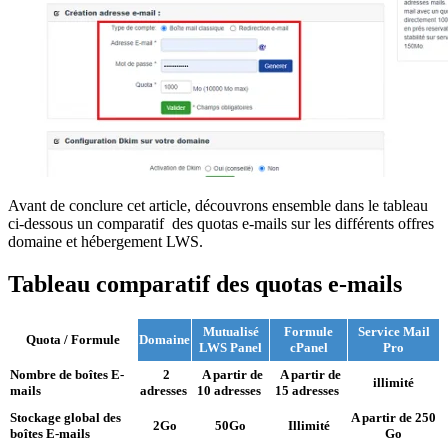
Avant de conclure cet article, découvrons ensemble dans le tableau
ci-dessous un comparatif des quotas e-mails sur les différents offres
domaine et hébergement LWS.
Tableau comparatif des quotas e-mails
Mutualisé
Formule
Service Mail
Quota / Formule
Domaine
LWS Panel
cPanel
Pro
Nombre de boîtes E-
2
A partir de
A partir de
illimité
mails
adresses
10 adresses
15 adresses
Stockage global des
A partir de 250
2Go
50Go
Illimité
boîtes E-mails
Go