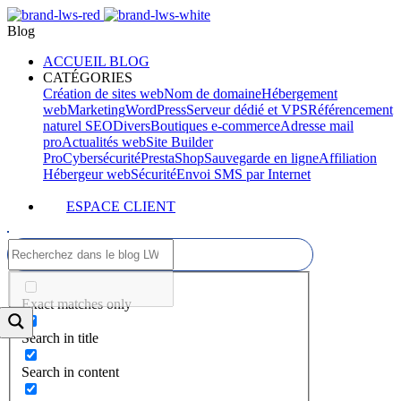
Blog
ACCUEIL BLOG
CATÉGORIES
Création de sites web
Nom de domaine
Hébergement
web
Marketing
WordPress
Serveur dédié et VPS
Référencement
naturel SEO
Divers
Boutiques e-commerce
Adresse mail
pro
Actualités web
Site Builder
Pro
Cybersécurité
PrestaShop
Sauvegarde en ligne
Affiliation
Hébergeur web
Sécurité
Envoi SMS par Internet
ESPACE CLIENT
Exact matches only
Search in title
Search in content