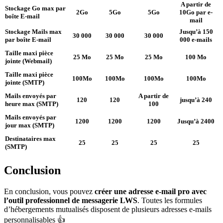
A partir de
Stockage Go max par
2Go
5Go
5Go
10Go par e-
boîte E-mail
mail
Stockage Mails max
Jusqu’à 150
30 000
30 000
30 000
par boîte E-mail
000 e-mails
Taille maxi pièce
25 Mo
25 Mo
25 Mo
100 Mo
jointe (Webmail)
Taille maxi pièce
100Mo
100Mo
100Mo
100Mo
jointe (SMTP)
Mails envoyés par
A partir de
120
120
jusqu’à 240
heure max (SMTP)
100
Mails envoyés par
1200
1200
1200
Jusqu’à 2400
jour max (SMTP)
Destinataires max
25
25
25
25
(SMTP)
Conclusion
En conclusion, vous pouvez
créer une adresse e-mail pro avec
l’outil professionnel de messagerie LWS
. Toutes les formules
d’hébergements mutualisés disposent de plusieurs adresses e-mails
personnalisables 👍