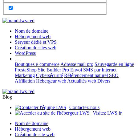
Nom de domaine
Hébergement web
Serveur dédié et VPS
Création de sites web
WordPress
. . .
Boutiques e-commerce
Adresse mail pro
Sauvegarde en ligne
PrestaShop
Site Builder Pro
Envoi SMS par Internet
Marketing
Cybersécurité
Référencement naturel SEO
Affiliation Hébergeur web
Actualités web
Divers
Blog
Contactez-nous
Visitez LWS.fr
Nom de domaine
Hébergement web
Création de site web