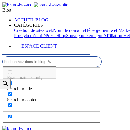
Blog
ACCUEIL BLOG
CATÉGORIES
Création de sites web
Nom de domaine
Hébergement web
Marke
Pro
Cybersécurité
PrestaShop
Sauvegarde en ligne
Affiliation H
ESPACE CLIENT
Exact matches only
Search in title
Search in content