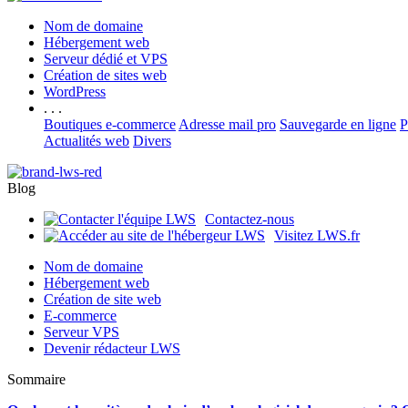
Nom de domaine
Hébergement web
Serveur dédié et VPS
Création de sites web
WordPress
. . .
Boutiques e-commerce
Adresse mail pro
Sauvegarde en ligne
P
Actualités web
Divers
Blog
Contactez-nous
Visitez LWS.fr
Nom de domaine
Hébergement web
Création de site web
E-commerce
Serveur VPS
Devenir rédacteur LWS
Sommaire