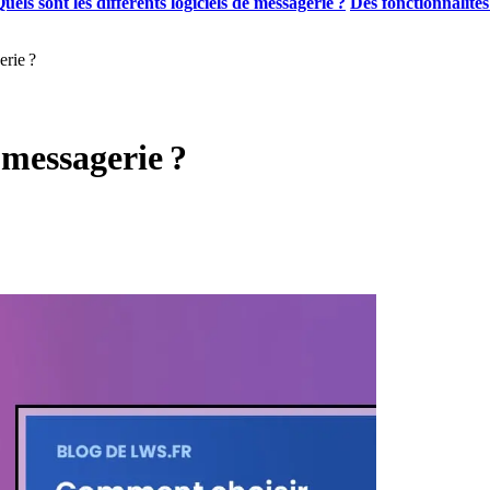
uels sont les différents logiciels de messagerie ?
Des fonctionnalités
erie ?
 messagerie ?