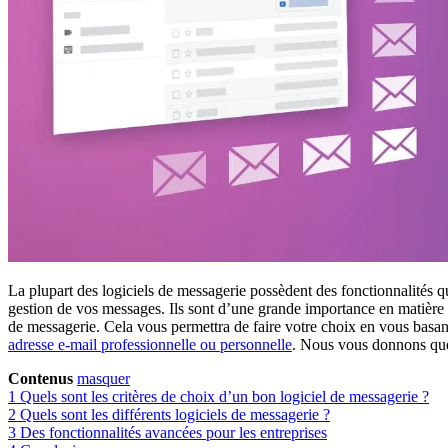
La plupart des logiciels de messagerie possèdent des fonctionnalités qu
gestion de vos messages. Ils sont d’une grande importance en matière de
de messagerie. Cela vous permettra de faire votre choix en vous basant s
adresse e-mail professionnelle ou personnelle
. Nous vous donnons quel
Contenus
masquer
1
Quels sont les critères de choix d’un bon logiciel de messagerie ?
2
Quels sont les différents logiciels de messagerie ?
3
Des fonctionnalités avancées pour les entreprises