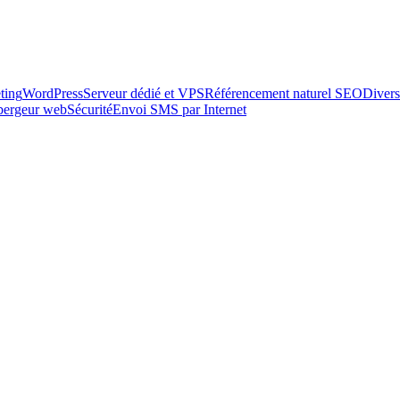
ting
WordPress
Serveur dédié et VPS
Référencement naturel SEO
Divers
ébergeur web
Sécurité
Envoi SMS par Internet