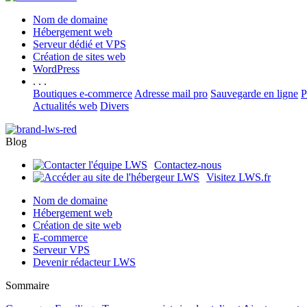
Nom de domaine
Hébergement web
Serveur dédié et VPS
Création de sites web
WordPress
. . .
Boutiques e-commerce
Adresse mail pro
Sauvegarde en ligne
P
Actualités web
Divers
Blog
Contactez-nous
Visitez LWS.fr
Nom de domaine
Hébergement web
Création de site web
E-commerce
Serveur VPS
Devenir rédacteur LWS
Sommaire