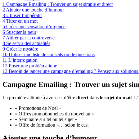
1
Campagne Emailing : Trouver un sujet simple et direct
2
Ajouter une touche d’humour
3
Utiliser l’impératif
4
Titrer en un mot
5
Créer une sensation d’urgence
6
Susciter la peur
7
Attirer par la controverse
8
Se servir des actualités
9
Créer le mystère
10
Utiliser une liste de conseils ou de questions
11
L’interrogation
12
Poser une problématique
13
Besoin de lancer une campagne d’emailing ? Pensez aux solution
Campagne Emailing : Trouver un sujet simp
La première attitude à avoir est d’être
direct
dans
le sujet du mail
. L
« Promotions de Noël »
« Offres promotionnelles du nouvel an »
« Séminaire sur tel ou tel sujet »
« Offre de formation »… selon le cas.
Ajouter une touche d’humour