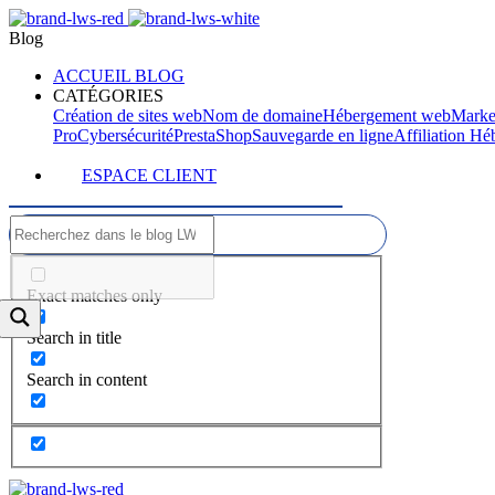
Blog
ACCUEIL BLOG
CATÉGORIES
Création de sites web
Nom de domaine
Hébergement web
Marke
Pro
Cybersécurité
PrestaShop
Sauvegarde en ligne
Affiliation H
ESPACE CLIENT
Exact matches only
Search in title
Search in content