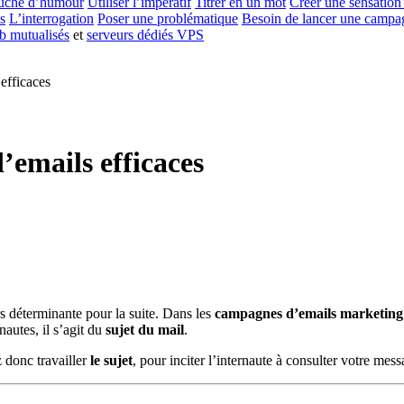
ouche d’humour
Utiliser l’impératif
Titrer en un mot
Créer une sensation
s
L’interrogation
Poser une problématique
Besoin de lancer une campa
b mutualisés
et
serveurs dédiés VPS
efficaces
’emails efficaces
s déterminante pour la suite. Dans les
campagnes d’emails marketing
nautes, il s’agit du
sujet du mail
.
 donc travailler
le sujet
, pour inciter l’internaute à consulter votre mess