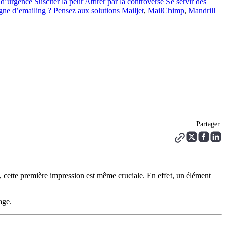
 d’urgence
Susciter la peur
Attirer par la controverse
Se servir des
gne d’emailing ? Pensez aux solutions
Mailjet
,
MailChimp
,
Mandrill
Partager:
, cette première impression est même cruciale. En effet, un élément
age.