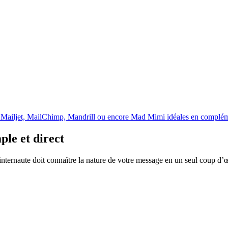
s Mailjet, MailChimp, Mandrill ou encore Mad Mimi idéales en complé
le et direct
’internaute doit connaître la nature de votre message en un seul coup d’