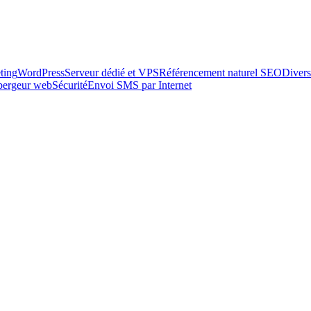
ting
WordPress
Serveur dédié et VPS
Référencement naturel SEO
Divers
ébergeur web
Sécurité
Envoi SMS par Internet