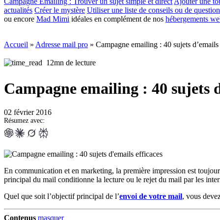
Campagne Emailing : Trouver un sujet simple et direct
Ajouter une t
actualités
Créer le mystère
Utiliser une liste de conseils ou de question
ou encore
Mad Mimi
idéales en complément de nos
hébergements we
Accueil
»
Adresse mail pro
»
Campagne emailing : 40 sujets d’emails 
12mn de lecture
Campagne emailing : 40 sujets d
02 février 2016
Résumez avec:
En communication et en marketing, la première impression est toujour
principal du mail conditionne la lecture ou le rejet du mail par les inter
Quel que soit l’objectif principal de l’
envoi de votre mail
, vous devez
Contenus
masquer