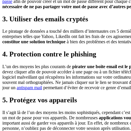
passe
afin de pouvoir créer et un mot de passe différent pour chaque c
nécessaire de ne pas partager votre mot de passe avec d’autres p
3. Utiliser des emails cryptés
Le piratage de données a touché des milliers d’internautes ces 5 dernièr
entreprises telles que Yahoo, LikedIn ont fait les frais de ces agissem
constitue une solution technique
à bien des problèmes et des tentativ
4. Protection contre le phishing
L’un des moyens les plus courants de
pirater une boite email est le 
devez cliquer afin de pouvoir accéder à une page ou à un fichier télé
logiciel malveillant qui récupérera les informations sur votre ordinateu
souvent mal orthographiées. Ne jamais cliquer sur le lien se trouvan
jour un
antispam mail
permettant d’éviter de recevoir ce genre d’email
5. Protégez vos appareils
Il s’agit là de l’un des moyens les moins sophistiqués, cependant c’e
un mot de passe pour vos appareils. De nombreuses
applications vo
important aussi de garder vos appareils à jour. En effet, de nombreux co
personne, n’oubliez pas de déconnecter votre session après utilisation.