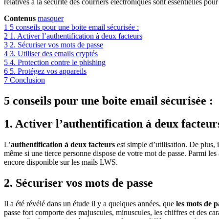
relatives à la sécurité des courriers électroniques sont essentielles pour
Contenus
masquer
1
5 conseils pour une boite email sécurisée :
2
1. Activer l’authentification à deux facteurs
3
2. Sécuriser vos mots de passe
4
3. Utiliser des emails cryptés
5
4. Protection contre le phishing
6
5. Protégez vos appareils
7
Conclusion
5 conseils pour une boite email sécurisée :
1. Activer l’authentification à deux facteur
L’
authentification à deux facteurs
est simple d’utilisation. De plus, 
même si une tierce personne dispose de votre mot de passe. Parmi les au
encore disponible sur les mails LWS.
2. Sécuriser vos mots de passe
Il a été révélé dans un étude il y a quelques années, que
les mots de p
passe fort comporte des majuscules, minuscules, les chiffres et des cara