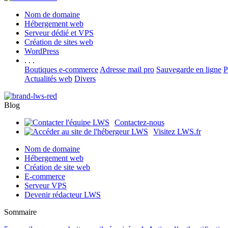
Nom de domaine
Hébergement web
Serveur dédié et VPS
Création de sites web
WordPress
. . .
Boutiques e-commerce
Adresse mail pro
Sauvegarde en ligne
P
Actualités web
Divers
Blog
Contactez-nous
Visitez LWS.fr
Nom de domaine
Hébergement web
Création de site web
E-commerce
Serveur VPS
Devenir rédacteur LWS
Sommaire