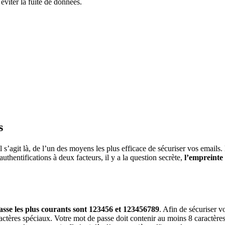
 éviter la fuite de données.
s
il s’agit là, de l’un des moyens les plus efficace de sécuriser vos emails.
thentifications à deux facteurs, il y a la question secrète,
l’empreinte 
asse les plus courants sont 123456 et 123456789
. Afin de sécuriser v
ctères spéciaux. Votre mot de passe doit contenir au moins 8 caractères a