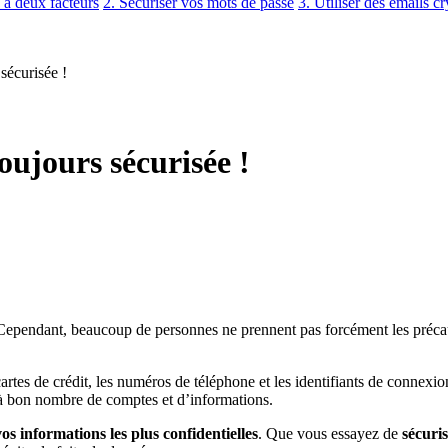
n à deux facteurs
2. Sécuriser vos mots de passe
3. Utiliser des emails cr
sécurisée !
oujours sécurisée !
pendant, beaucoup de personnes ne prennent pas forcément les précaut
 cartes de crédit, les numéros de téléphone et les identifiants de conne
 à bon nombre de comptes et d’informations.
os informations les plus confidentielles
. Que vous essayez de
sécuri