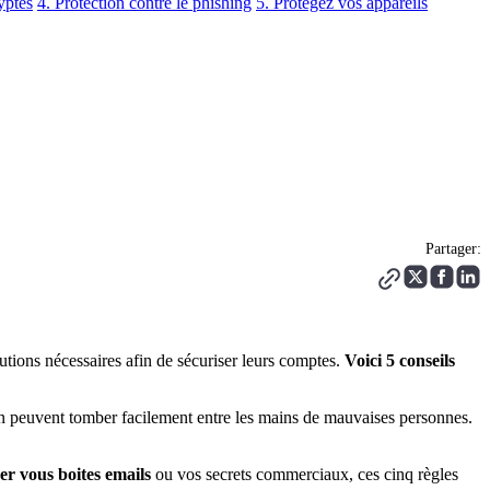
yptés
4. Protection contre le phishing
5. Protégez vos appareils
Partager:
ions nécessaires afin de sécuriser leurs comptes.
Voici 5 conseils
xion peuvent tomber facilement entre les mains de mauvaises personnes.
ser vous boites emails
ou vos secrets commerciaux, ces cinq règles