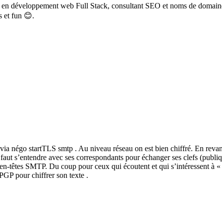
rt en développement web Full Stack, consultant SEO et noms de domain
s et fun 😊.
a négo startTLS smtp . Au niveau réseau on est bien chiffré. En revanc
l faut s’entendre avec ses correspondants pour échanger ses clefs (publi
es en-têtes SMTP. Du coup pour ceux qui écoutent et qui s’intéressent à « 
 PGP pour chiffrer son texte .