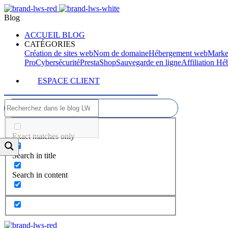
Blog
ACCUEIL BLOG
CATÉGORIES
Création de sites web
Nom de domaine
Hébergement web
Marke
Pro
Cybersécurité
PrestaShop
Sauvegarde en ligne
Affiliation H
ESPACE CLIENT
Exact matches only
Search in title
Search in content