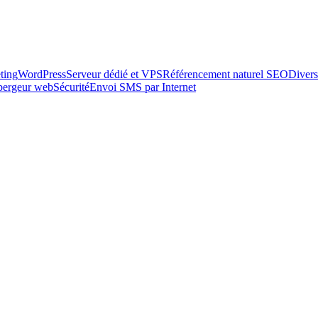
ting
WordPress
Serveur dédié et VPS
Référencement naturel SEO
Divers
ébergeur web
Sécurité
Envoi SMS par Internet