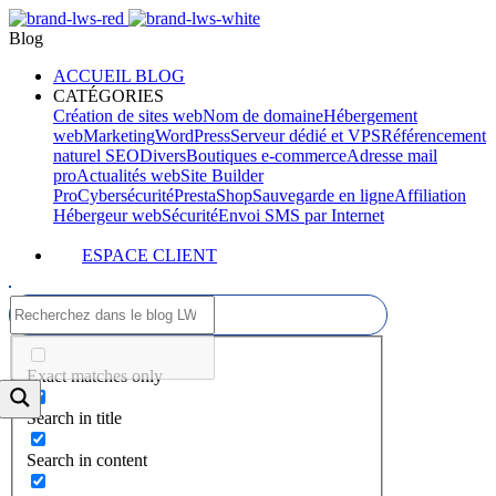
Blog
ACCUEIL BLOG
CATÉGORIES
Création de sites web
Nom de domaine
Hébergement
web
Marketing
WordPress
Serveur dédié et VPS
Référencement
naturel SEO
Divers
Boutiques e-commerce
Adresse mail
pro
Actualités web
Site Builder
Pro
Cybersécurité
PrestaShop
Sauvegarde en ligne
Affiliation
Hébergeur web
Sécurité
Envoi SMS par Internet
ESPACE CLIENT
Exact matches only
Search in title
Search in content