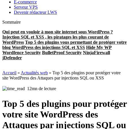
E-commerce
Serveur VPS
Devenir rédacteur LWS
Sommaire
Qui peut en vouloir à mon site internet sous WordPress ?
Injection SQL et XSS , les piratages les plus courant de
WordPress
Top 5 des plugins vous permettant de protéger votre
blog WordPress des injections SQL et XSS
Hide My WP
Wordfence Security
BulletProof Security
NinjaFirewall
jDefender
Accueil
»
Actualités web
»
Top 5 des plugins pour protéger votre
site WordPress des Attaques par injections SQL ou XSS
12mn de lecture
Top 5 des plugins pour protéger
votre site WordPress des
Attaques par injections SQL ou