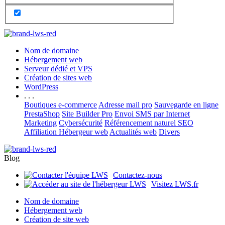
Nom de domaine
Hébergement web
Serveur dédié et VPS
Création de sites web
WordPress
. . .
Boutiques e-commerce
Adresse mail pro
Sauvegarde en ligne
PrestaShop
Site Builder Pro
Envoi SMS par Internet
Marketing
Cybersécurité
Référencement naturel SEO
Affiliation Hébergeur web
Actualités web
Divers
Blog
Contactez-nous
Visitez LWS.fr
Nom de domaine
Hébergement web
Création de site web