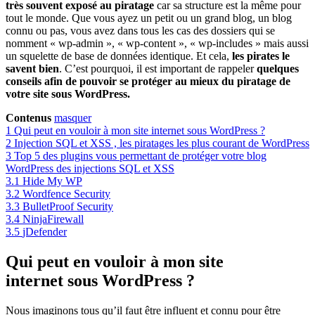
très souvent exposé au piratage
car sa structure est la même pour
tout le monde. Que vous ayez un petit ou un grand blog, un blog
connu ou pas, vous avez dans tous les cas des dossiers qui se
nomment « wp-admin », « wp-content », « wp-includes » mais aussi
un squelette de base de données identique. Et cela,
les pirates le
savent bien
. C’est pourquoi, il est important de rappeler
quelques
conseils afin de pouvoir se protéger au mieux du piratage de
votre site sous WordPress.
Contenus
masquer
1
Qui peut en vouloir à mon site internet sous WordPress ?
2
Injection SQL et XSS , les piratages les plus courant de WordPress
3
Top 5 des plugins vous permettant de protéger votre blog
WordPress des injections SQL et XSS
3.1
Hide My WP
3.2
Wordfence Security
3.3
BulletProof Security
3.4
NinjaFirewall
3.5
jDefender
Qui peut en vouloir à mon site
internet sous WordPress ?
Nous imaginons tous qu’il faut être influent et connu pour être