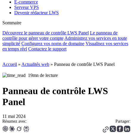
E-commerce
Serveur VPS
Devenir rédacteur LWS
Sommaire
Découvrez le panneau de contrôle LWS Panel
Le panneau de
contrôle pour gérer votre compte
Administrez vos services en toute
simplicité
Configurez vos noms de domaine
Visualisez vos services
en temps réel
Contactez le support
Accueil
»
Actualités web
»
Panneau de contrôle LWS Panel
19mn de lecture
Panneau de contrôle LWS
Panel
11 mai 2024
Résumez avec:
Partager: