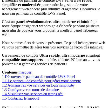
L’interface du panneau de contrôle LWS Panel a été
revue,
simplifiée et modernisée
pour rendre la gestion de votre
hébergement web encore plus intuitive et agréable. Découvrez le
nouveau panneau de contrôle LWS Panel.
C’est un
panel révolutionnaire, ultra moderne et intuitif
que
notre équipe designer et webdesign a élaborée pendant plusieurs
mois afin de pouvoir vous proposer le meilleur panel hébergeur
web.
Nous sommes fiers de vous le présenter. Ce panel hébergement web
va vous permettre de gérer tous vos services de façon très intuitive.
Un panneau de contrôle
Ultra rapide, ultra moderne
et surtout
compatible tous supports
: mobile, tablette, PC bureau … vous
pouvez ainsi gérer vos services de partout !
Contenus
masquer
1
Découvrez le panneau de contrôle LWS Panel
1.1
Le panneau de contrôle pour gérer votre compte
1.2
Administrez vos services en toute simplicité
1.3
Configurez vos noms de domaine
1.4
Visualisez vos services en temps réel
1.5
Contactez le support