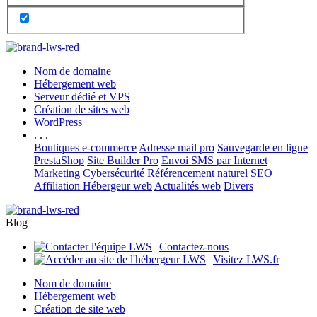
Nom de domaine
Hébergement web
Serveur dédié et VPS
Création de sites web
WordPress
. . .
Boutiques e-commerce
Adresse mail pro
Sauvegarde en ligne
PrestaShop
Site Builder Pro
Envoi SMS par Internet
Marketing
Cybersécurité
Référencement naturel SEO
Affiliation Hébergeur web
Actualités web
Divers
Blog
Contactez-nous
Visitez LWS.fr
Nom de domaine
Hébergement web
Création de site web