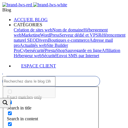
Blog
ACCUEIL BLOG
CATÉGORIES
Création de sites web
Nom de domaine
Hébergement
web
Marketing
WordPress
Serveur dédié et VPS
Référencement
naturel SEO
Divers
Boutiques e-commerce
Adresse mail
pro
Actualités web
Site Builder
Pro
Cybersécurité
PrestaShop
Sauvegarde en ligne
Affiliation
Hébergeur web
Sécurité
Envoi SMS par Internet
ESPACE CLIENT
Exact matches only
Search in title
Search in content