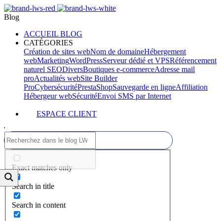
Blog
ACCUEIL BLOG
CATÉGORIES
Création de sites web
Nom de domaine
Hébergement
web
Marketing
WordPress
Serveur dédié et VPS
Référencement
naturel SEO
Divers
Boutiques e-commerce
Adresse mail
pro
Actualités web
Site Builder
Pro
Cybersécurité
PrestaShop
Sauvegarde en ligne
Affiliation
Hébergeur web
Sécurité
Envoi SMS par Internet
ESPACE CLIENT
Exact matches only
Search in title
Search in content