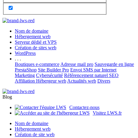
Nom de domaine
Hébergement web
Serveur dédié et VPS
Création de sites web
WordPress
. . .
Boutiques e-commerce
Adresse mail pro
Sauvegarde en ligne
PrestaShop
Site Builder Pro
Envoi SMS par Internet
Marketing
Cybersécurité
Référencement naturel SEO
Affiliation Hébergeur web
Actualités web
Divers
Blog
Contactez-nous
Visitez LWS.fr
Nom de domaine
Hébergement web
Création de site web