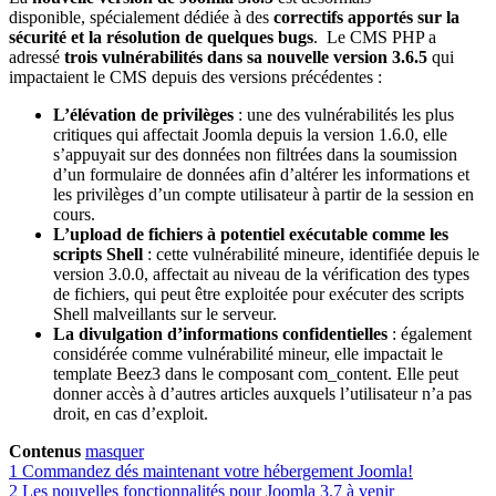
disponible, spécialement dédiée à des
correctifs apportés sur la
sécurité et la résolution de quelques bugs
. Le CMS PHP a
adressé
trois vulnérabilités dans sa nouvelle version 3.6.5
qui
impactaient le CMS depuis des versions précédentes :
L’élévation de privilèges
: une des vulnérabilités les plus
critiques qui affectait Joomla depuis la version 1.6.0, elle
s’appuyait sur des données non filtrées dans la soumission
d’un formulaire de données afin d’altérer les informations et
les privilèges d’un compte utilisateur à partir de la session en
cours.
L’upload de fichiers à potentiel exécutable comme les
scripts Shell
: cette vulnérabilité mineure, identifiée depuis le
version 3.0.0, affectait au niveau de la vérification des types
de fichiers, qui peut être exploitée pour exécuter des scripts
Shell malveillants sur le serveur.
La divulgation d’informations confidentielles
: également
considérée comme vulnérabilité mineur, elle impactait le
template Beez3 dans le composant com_content. Elle peut
donner accès à d’autres articles auxquels l’utilisateur n’a pas
droit, en cas d’exploit.
Contenus
masquer
1
Commandez dés maintenant votre hébergement Joomla!
2
Les nouvelles fonctionnalités pour Joomla 3.7 à venir