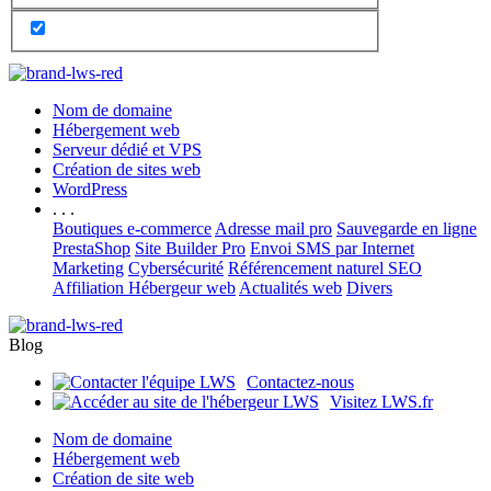
Nom de domaine
Hébergement web
Serveur dédié et VPS
Création de sites web
WordPress
. . .
Boutiques e-commerce
Adresse mail pro
Sauvegarde en ligne
PrestaShop
Site Builder Pro
Envoi SMS par Internet
Marketing
Cybersécurité
Référencement naturel SEO
Affiliation Hébergeur web
Actualités web
Divers
Blog
Contactez-nous
Visitez LWS.fr
Nom de domaine
Hébergement web
Création de site web