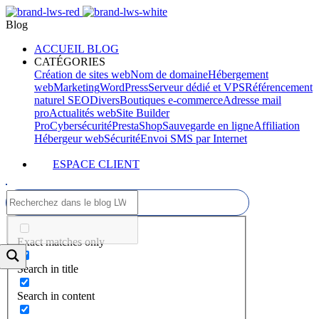
Blog
ACCUEIL BLOG
CATÉGORIES
Création de sites web
Nom de domaine
Hébergement
web
Marketing
WordPress
Serveur dédié et VPS
Référencement
naturel SEO
Divers
Boutiques e-commerce
Adresse mail
pro
Actualités web
Site Builder
Pro
Cybersécurité
PrestaShop
Sauvegarde en ligne
Affiliation
Hébergeur web
Sécurité
Envoi SMS par Internet
ESPACE CLIENT
Exact matches only
Search in title
Search in content