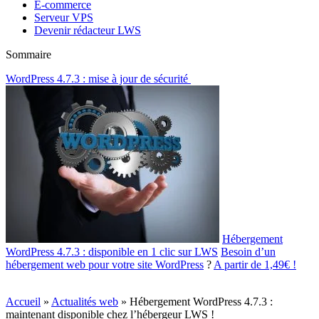
E-commerce
Serveur VPS
Devenir rédacteur LWS
Sommaire
WordPress 4.7.3 : mise à jour de sécurité
Hébergement
WordPress 4.7.3 : disponible en 1 clic sur LWS
Besoin d’un
hébergement web pour
votre site WordPress
?
A partir de 1,49€ !
Accueil
»
Actualités web
»
Hébergement WordPress 4.7.3 :
maintenant disponible chez l’hébergeur LWS !