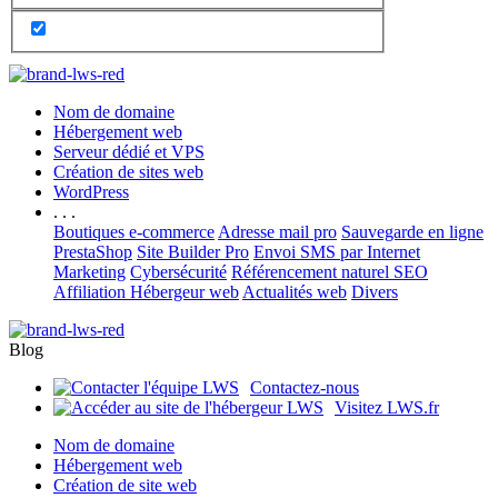
Nom de domaine
Hébergement web
Serveur dédié et VPS
Création de sites web
WordPress
. . .
Boutiques e-commerce
Adresse mail pro
Sauvegarde en ligne
PrestaShop
Site Builder Pro
Envoi SMS par Internet
Marketing
Cybersécurité
Référencement naturel SEO
Affiliation Hébergeur web
Actualités web
Divers
Blog
Contactez-nous
Visitez LWS.fr
Nom de domaine
Hébergement web
Création de site web