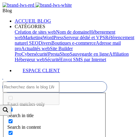
Blog
ACCUEIL BLOG
CATÉGORIES
Création de sites web
Nom de domaine
Hébergement
web
Marketing
WordPress
Serveur dédié et VPS
Référencement
naturel SEO
Divers
Boutiques e-commerce
Adresse mail
pro
Actualités web
Site Builder
Pro
Cybersécurité
PrestaShop
Sauvegarde en ligne
Affiliation
Hébergeur web
Sécurité
Envoi SMS par Internet
ESPACE CLIENT
Exact matches only
Search in title
Search in content