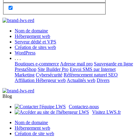
Nom de domaine
Hébergement web
Serveur dédié et VPS
Création de sites web
WordPress
. . .
Boutiques e-commerce
Adresse mail pro
Sauvegarde en ligne
PrestaShop
Site Builder Pro
Envoi SMS par Internet
Marketing
Cybersécurité
Référencement naturel SEO
Affiliation Hébergeur web
Actualités web
Divers
Blog
Contactez-nous
Visitez LWS.fr
Nom de domaine
Hébergement web
Création de site web