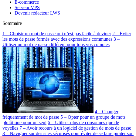
E-commerce
Serveur VPS
Devenir rédacteur LWS
Sommaire
1 – Choisir un mot de passe qui n’est pas facile à deviner
2 – Éviter
les mots de passe formés avec des expressions communes
3 –
Utiliser un mot de passe différent pour tous vos comptes
4 – Changer
fréquemment de mot de passe
5 – Opter pour un groupe de mots
plutôt que pour un seul
6 – Utiliser plus de consonnes que de
voyelles
7 – Avoir recours à un logiciel de gestion de mots de passe
8 – Naviguer sur des sites sécurisés pour éviter de se faire pirater son