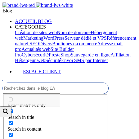
Blog
ACCUEIL BLOG
CATÉGORIES
Création de sites web
Nom de domaine
Hébergement
web
Marketing
WordPress
Serveur dédié et VPS
Référencement
naturel SEO
Divers
Boutiques e-commerce
Adresse mail
pro
Actualités web
Site Builder
Pro
Cybersécurité
PrestaShop
Sauvegarde en ligne
Affiliation
Hébergeur web
Sécurité
Envoi SMS par Internet
ESPACE CLIENT
Exact matches only
Search in title
Search in content