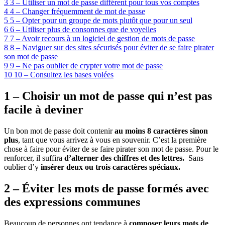
3
3 – Utiliser un mot de passe différent pour tous vos comptes
4
4 – Changer fréquemment de mot de passe
5
5 – Opter pour un groupe de mots plutôt que pour un seul
6
6 – Utiliser plus de consonnes que de voyelles
7
7 – Avoir recours à un logiciel de gestion de mots de passe
8
8 – Naviguer sur des sites sécurisés pour éviter de se faire pirater
son mot de passe
9
9 – Ne pas oublier de crypter votre mot de passe
10
10 – Consultez les bases volées
1 – Choisir un mot de passe qui n’est pas
facile à deviner
Un bon mot de passe doit contenir
au moins 8 caractères sinon
plus
, tant que vous arrivez à vous en souvenir. C’est la première
chose à faire pour éviter de se faire pirater son mot de passe. Pour le
renforcer, il suffira
d’alterner des chiffres et des lettres.
Sans
oublier d’y
insérer deux ou trois caractères spéciaux.
2 – Éviter les mots de passe formés avec
des expressions communes
Beaucoup de personnes ont tendance à
composer leurs mots de