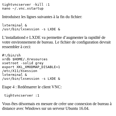
tightvncserver -kill :1

nano ~/.vnc.xstartup
Introduisez les lignes suivantes à la fin du fichier:
lxterminal &

/usr/bin/lxsession -s LXDE &
L’installationd e LXDE va permettre d’augmenter la rapidité de
votre environnement de bureau. Le fichier de configuration devrait
ressembler à ceci:
#!/bin/sh

xrdb $HOME/.Xresources

xsetroot -solid grey

export XKL_XMODMAP_DISABLE=1

/etc/X11/Xsession

lxterminal &

/usr/bin/lxsession -s LXDE &
Etape 4 : Redémarrer le client VNC:
 tightvncserver :1
Vous êtes désormais en mesure de créer une connexion de bureau à
distance avec Windows sur un serveur Ubuntu 16.04.