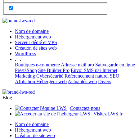
Nom de domaine
Hébergement web
Serveur dédié et VPS
Création de sites web
WordPress
. . .
Boutiques e-commerce
Adresse mail pro
Sauvegarde en ligne
PrestaShop
Site Builder Pro
Envoi SMS par Internet
Marketing
Cybersécurité
Référencement naturel SEO
Affiliation Hébergeur web
Actualités web
Divers
Blog
Contactez-nous
Visitez LWS.fr
Nom de domaine
Hébergement web
Création de site web