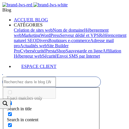
Blog
ACCUEIL BLOG
CATÉGORIES
Création de sites web
Nom de domaine
Hébergement
web
Marketing
WordPress
Serveur dédié et VPS
Référencement
naturel SEO
Divers
Boutiques e-commerce
Adresse mail
pro
Actualités web
Site Builder
Pro
Cybersécurité
PrestaShop
Sauvegarde en ligne
Affiliation
Hébergeur web
Sécurité
Envoi SMS par Internet
ESPACE CLIENT
Exact matches only
Search in title
Search in content