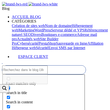
Blog
ACCUEIL BLOG
CATÉGORIES
Création de sites web
Nom de domaine
Hébergement
web
Marketing
WordPress
Serveur dédié et VPS
Référencement
naturel SEO
Divers
Boutiques e-commerce
Adresse mail
pro
Actualités web
Site Builder
Pro
Cybersécurité
PrestaShop
Sauvegarde en ligne
Affiliation
Hébergeur web
Sécurité
Envoi SMS par Internet
ESPACE CLIENT
Exact matches only
Search in title
Search in content