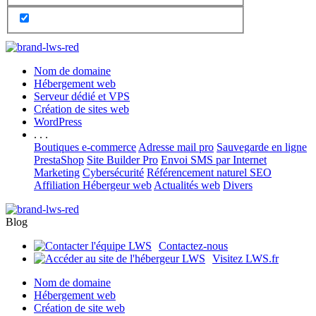
Nom de domaine
Hébergement web
Serveur dédié et VPS
Création de sites web
WordPress
. . .
Boutiques e-commerce
Adresse mail pro
Sauvegarde en ligne
PrestaShop
Site Builder Pro
Envoi SMS par Internet
Marketing
Cybersécurité
Référencement naturel SEO
Affiliation Hébergeur web
Actualités web
Divers
Blog
Contactez-nous
Visitez LWS.fr
Nom de domaine
Hébergement web
Création de site web