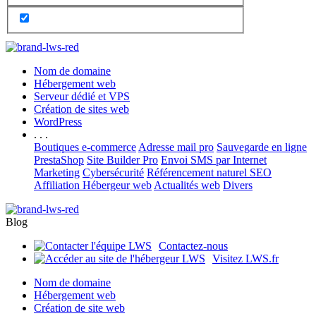
Nom de domaine
Hébergement web
Serveur dédié et VPS
Création de sites web
WordPress
. . .
Boutiques e-commerce
Adresse mail pro
Sauvegarde en ligne
PrestaShop
Site Builder Pro
Envoi SMS par Internet
Marketing
Cybersécurité
Référencement naturel SEO
Affiliation Hébergeur web
Actualités web
Divers
Blog
Contactez-nous
Visitez LWS.fr
Nom de domaine
Hébergement web
Création de site web