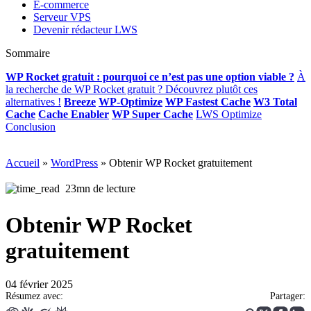
E-commerce
Serveur VPS
Devenir rédacteur LWS
Sommaire
WP Rocket gratuit : pourquoi ce n’est pas une option viable ?
À
la recherche de WP Rocket gratuit ? Découvrez plutôt ces
alternatives !
Breeze
WP-Optimize
WP Fastest Cache
W3 Total
Cache
Cache Enabler
WP Super Cache
LWS Optimize
Conclusion
Accueil
»
WordPress
»
Obtenir WP Rocket gratuitement
23mn de lecture
Obtenir WP Rocket
gratuitement
04 février 2025
Résumez avec:
Partager: