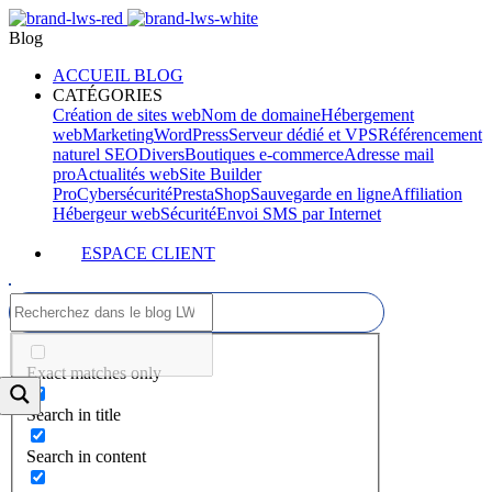
Blog
ACCUEIL BLOG
CATÉGORIES
Création de sites web
Nom de domaine
Hébergement
web
Marketing
WordPress
Serveur dédié et VPS
Référencement
naturel SEO
Divers
Boutiques e-commerce
Adresse mail
pro
Actualités web
Site Builder
Pro
Cybersécurité
PrestaShop
Sauvegarde en ligne
Affiliation
Hébergeur web
Sécurité
Envoi SMS par Internet
ESPACE CLIENT
Exact matches only
Search in title
Search in content