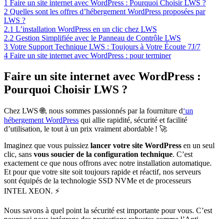
1
Faire un site internet avec WordPress : Pourquoi Choisir LWS ?
2
Quelles sont les offres d’hébergement WordPress proposées par
LWS ?
2.1
L’installation WordPress en un clic chez LWS
2.2
Gestion Simplifiée avec le Panneau de Contrôle LWS
3
Votre Support Technique LWS : Toujours à Votre Écoute 7J/7
4
Faire un site internet avec WordPress : pour terminer
Faire un site internet avec WordPress :
Pourquoi Choisir LWS ?
Chez LWS 🌐, nous sommes passionnés par la fourniture d
‘un
hébergement WordPress
qui allie rapidité, sécurité et facilité
d’utilisation, le tout à un prix vraiment abordable ! 🚀
Imaginez que vous puissiez
lancer votre site WordPress
en un seul
clic, sans
vous soucier de la configuration technique
. C’est
exactement ce que nous offrons avec notre installation automatique.
Et pour que votre site soit toujours rapide et réactif, nos serveurs
sont équipés de la technologie SSD NVMe et de processeurs
INTEL XEON. ⚡
Nous savons à quel point la sécurité est importante pour vous. C’est