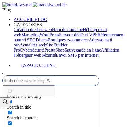
Blog
ACCUEIL BLOG
CATÉGORIES
Création de sites web
Nom de domaine
Hébergement
web
Marketing
WordPress
Serveur dédié et VPS
Référencement
naturel SEO
Divers
Boutiques e-commerce
Adresse mail
pro
Actualités web
Site Builder
Pro
Cybersécurité
PrestaShop
Sauvegarde en ligne
Affiliation
Hébergeur web
Sécurité
Envoi SMS par Internet
ESPACE CLIENT
Exact matches only
Search in title
Search in content