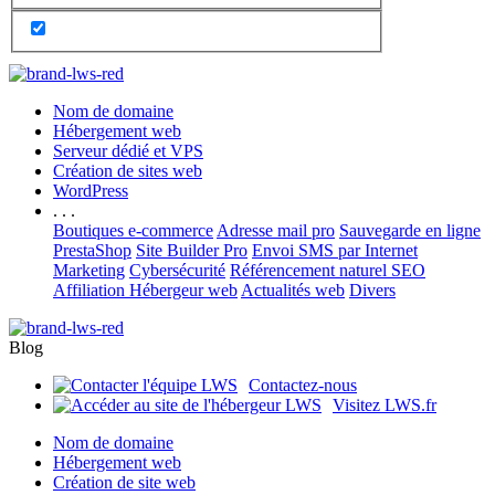
Nom de domaine
Hébergement web
Serveur dédié et VPS
Création de sites web
WordPress
. . .
Boutiques e-commerce
Adresse mail pro
Sauvegarde en ligne
PrestaShop
Site Builder Pro
Envoi SMS par Internet
Marketing
Cybersécurité
Référencement naturel SEO
Affiliation Hébergeur web
Actualités web
Divers
Blog
Contactez-nous
Visitez LWS.fr
Nom de domaine
Hébergement web
Création de site web