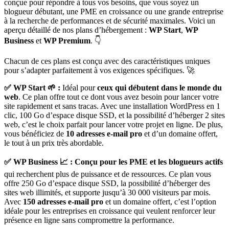
conçue pour répondre à tous vos besoins, que vous soyez un
blogueur débutant, une PME en croissance ou une grande entreprise
à la recherche de performances et de sécurité maximales. Voici un
aperçu détaillé de nos plans d’hébergement :
WP Start
,
WP
Business
et
WP Premium
. 👇
Chacun de ces plans est conçu avec des caractéristiques uniques
pour s’adapter parfaitement à vos exigences spécifiques. 🚀
✅ WP Start 🌱 :
Idéal pour
ceux qui débutent dans le monde du
web
. Ce plan offre tout ce dont vous avez besoin pour lancer votre
site rapidement et sans tracas. Avec une installation WordPress en 1
clic, 100 Go d’espace disque SSD, et la possibilité d’héberger 2 sites
web, c’est le choix parfait pour lancer votre projet en ligne. De plus,
vous bénéficiez de
10 adresses e-mail pro
et d’un domaine offert,
le tout à un prix très abordable.
✅ WP Business 📈 :
Conçu pour les PME et les blogueurs actifs
qui recherchent plus de puissance et de ressources. Ce plan vous
offre 250 Go d’espace disque SSD, la possibilité d’héberger des
sites web illimités, et supporte jusqu’à 30 000 visiteurs par mois.
Avec
150 adresses e-mail pro
et un domaine offert, c’est l’option
idéale pour les entreprises en croissance qui veulent renforcer leur
présence en ligne sans compromettre la performance.