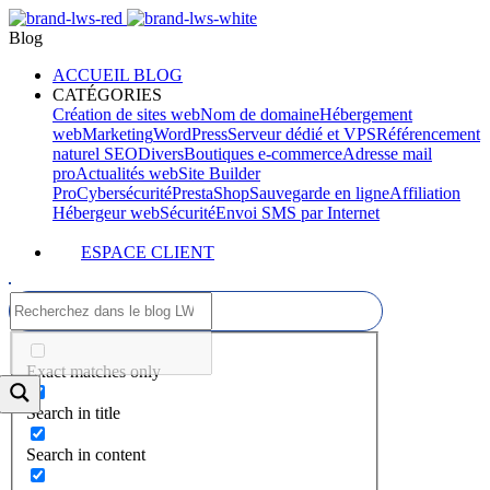
Blog
ACCUEIL BLOG
CATÉGORIES
Création de sites web
Nom de domaine
Hébergement
web
Marketing
WordPress
Serveur dédié et VPS
Référencement
naturel SEO
Divers
Boutiques e-commerce
Adresse mail
pro
Actualités web
Site Builder
Pro
Cybersécurité
PrestaShop
Sauvegarde en ligne
Affiliation
Hébergeur web
Sécurité
Envoi SMS par Internet
ESPACE CLIENT
Exact matches only
Search in title
Search in content