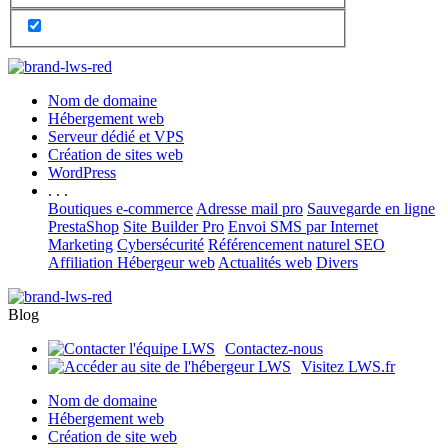
Nom de domaine
Hébergement web
Serveur dédié et VPS
Création de sites web
WordPress
. . .
Boutiques e-commerce
Adresse mail pro
Sauvegarde en ligne
PrestaShop
Site Builder Pro
Envoi SMS par Internet
Marketing
Cybersécurité
Référencement naturel SEO
Affiliation Hébergeur web
Actualités web
Divers
Blog
Contactez-nous
Visitez LWS.fr
Nom de domaine
Hébergement web
Création de site web