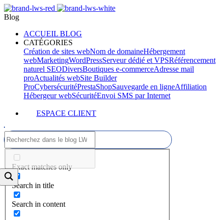
Blog
ACCUEIL BLOG
CATÉGORIES
Création de sites web
Nom de domaine
Hébergement
web
Marketing
WordPress
Serveur dédié et VPS
Référencement
naturel SEO
Divers
Boutiques e-commerce
Adresse mail
pro
Actualités web
Site Builder
Pro
Cybersécurité
PrestaShop
Sauvegarde en ligne
Affiliation
Hébergeur web
Sécurité
Envoi SMS par Internet
ESPACE CLIENT
Exact matches only
Search in title
Search in content