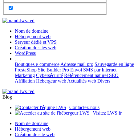
Nom de domaine
Hébergement web
Serveur dédié et VPS
Création de sites web
WordPress
. . .
Boutiques e-commerce
Adresse mail pro
Sauvegarde en ligne
PrestaShop
Site Builder Pro
Envoi SMS par Internet
Marketing
Cybersécurité
Référencement naturel SEO
Affiliation Hébergeur web
Actualités web
Divers
Blog
Contactez-nous
Visitez LWS.fr
Nom de domaine
Hébergement web
Création de site web