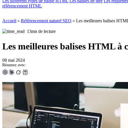
Les différents types de balise HTML
Les balises de titre
Les étiquette
référencement HTML
Accueil
»
Référencement naturel SEO
»
Les meilleures balises HTML
13mn de lecture
Les meilleures balises HTML à 
08 mai 2024
Résumez avec: