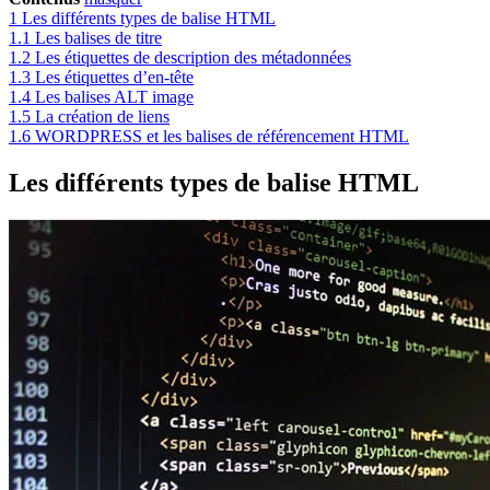
1
Les différents types de balise HTML
1.1
Les balises de titre
1.2
Les étiquettes de description des métadonnées
1.3
Les étiquettes d’en-tête
1.4
Les balises ALT image
1.5
La création de liens
1.6
WORDPRESS et les balises de référencement HTML
Les différents types de balise HTML