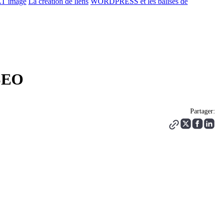
LT image
La création de liens
WORDPRESS et les balises de
 SEO
Partager: