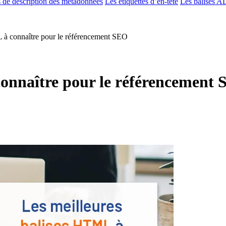
s de description des métadonnées
Les étiquettes d’en-tête
Les balises A
 à connaître pour le référencement SEO
connaître pour le référencement