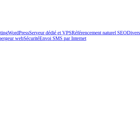
ting
WordPress
Serveur dédié et VPS
Référencement naturel SEO
Divers
ébergeur web
Sécurité
Envoi SMS par Internet