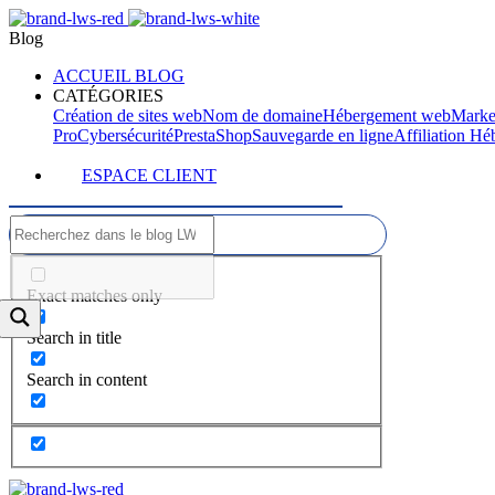
Blog
ACCUEIL BLOG
CATÉGORIES
Création de sites web
Nom de domaine
Hébergement web
Marke
Pro
Cybersécurité
PrestaShop
Sauvegarde en ligne
Affiliation H
ESPACE CLIENT
Exact matches only
Search in title
Search in content