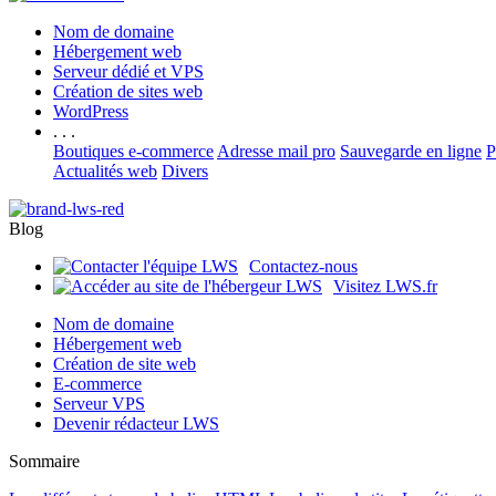
Nom de domaine
Hébergement web
Serveur dédié et VPS
Création de sites web
WordPress
. . .
Boutiques e-commerce
Adresse mail pro
Sauvegarde en ligne
P
Actualités web
Divers
Blog
Contactez-nous
Visitez LWS.fr
Nom de domaine
Hébergement web
Création de site web
E-commerce
Serveur VPS
Devenir rédacteur LWS
Sommaire