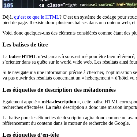
Déjà,
qu’est ce que le HTML
? C’est un système de codage pour struct
pied de page. Il existe donc plusieurs balises dans un contenu web, et
Voici donc quelques-uns des éléments considérés comme étant des plu
Les balises de titre
La
balise HTML
n’est jamais à sous-estimé pour être bien référencé,
s’orienter dans sa quête sur le world wide web. Les résultats ainsi four
Si le navigateur a une information précise à chercher, l’optimisation s
va pas ouvrir des résultats concernant un « hébergement » d’hôtel vu q
Les étiquettes de description des métadonnées
Egalement appelé «
méta-description
», cette balise HTML correspond 
recherches effectuées. La méta-description a donc une mission importa
La balise pour les étiquettes de description agira donc comme un avant-go
référencement du contenu dans le moteur de recherche de Google.
Les étiquettes d’en-tête