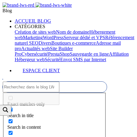
Blog
ACCUEIL BLOG
CATÉGORIES
Création de sites web
Nom de domaine
Hébergement
web
Marketing
WordPress
Serveur dédié et VPS
Référencement
naturel SEO
Divers
Boutiques e-commerce
Adresse mail
pro
Actualités web
Site Builder
Pro
Cybersécurité
PrestaShop
Sauvegarde en ligne
Affiliation
Hébergeur web
Sécurité
Envoi SMS par Internet
ESPACE CLIENT
Exact matches only
Search in title
Search in content