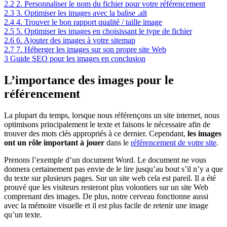
2.2
2. Personnaliser le nom du fichier pour votre référencement
2.3
3. Optimiser les images avec la balise .alt
2.4
4. Trouver le bon rapport qualité / taille image
2.5
5. Optimiser les images en choisissant le type de fichier
2.6
6. Ajouter des images à votre sitemap
2.7
7. Héberger les images sur son propre site Web
3
Guide SEO pour les images en conclusion
L’importance des images pour le
référencement
La plupart du temps, lorsque nous référençons un site internet, nous
optimisons principalement le texte et faisons le nécessaire afin de
trouver des mots clés appropriés à ce dernier. Cependant,
les images
ont un rôle important à jouer
dans le
référencement de votre site
.
Prenons l’exemple d’un document Word. Le document ne vous
donnera certainement pas envie de le lire jusqu’au bout s’il n’y a que
du texte sur plusieurs pages. Sur un site web cela est pareil. Il a été
prouvé que les visiteurs resteront plus volontiers sur un site Web
comprenant des images. De plus, notre cerveau fonctionne aussi
avec la mémoire visuelle et il est plus facile de retenir une image
qu’un texte.