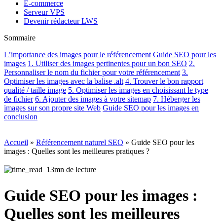
E-commerce
Serveur VPS
Devenir rédacteur LWS
Sommaire
L’importance des images pour le référencement
Guide SEO pour les
images
1. Utiliser des images pertinentes pour un bon SEO
2.
Personnaliser le nom du fichier pour votre référencement
3.
Optimiser les images avec la balise .alt
4. Trouver le bon rapport
qualité / taille image
5. Optimiser les images en choisissant le type
de fichier
6. Ajouter des images à votre sitemap
7. Héberger les
images sur son propre site Web
Guide SEO pour les images en
conclusion
Accueil
»
Référencement naturel SEO
»
Guide SEO pour les
images : Quelles sont les meilleures pratiques ?
13mn de lecture
Guide SEO pour les images :
Quelles sont les meilleures