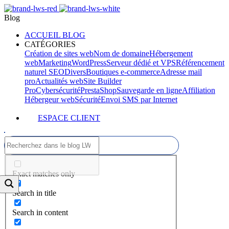
Blog
ACCUEIL BLOG
CATÉGORIES
Création de sites web
Nom de domaine
Hébergement
web
Marketing
WordPress
Serveur dédié et VPS
Référencement
naturel SEO
Divers
Boutiques e-commerce
Adresse mail
pro
Actualités web
Site Builder
Pro
Cybersécurité
PrestaShop
Sauvegarde en ligne
Affiliation
Hébergeur web
Sécurité
Envoi SMS par Internet
ESPACE CLIENT
Exact matches only
Search in title
Search in content