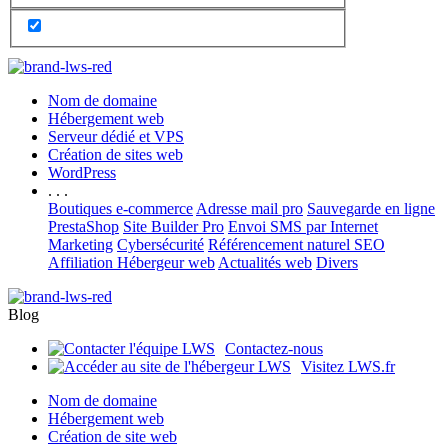
Nom de domaine
Hébergement web
Serveur dédié et VPS
Création de sites web
WordPress
. . .
Boutiques e-commerce
Adresse mail pro
Sauvegarde en ligne
PrestaShop
Site Builder Pro
Envoi SMS par Internet
Marketing
Cybersécurité
Référencement naturel SEO
Affiliation Hébergeur web
Actualités web
Divers
Blog
Contactez-nous
Visitez LWS.fr
Nom de domaine
Hébergement web
Création de site web