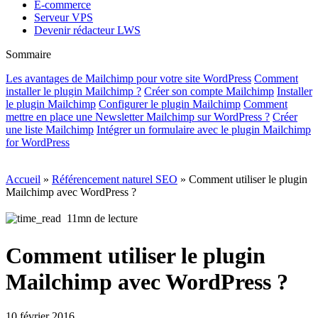
E-commerce
Serveur VPS
Devenir rédacteur LWS
Sommaire
Les avantages de Mailchimp pour votre site WordPress
Comment
installer le plugin Mailchimp ?
Créer son compte Mailchimp
Installer
le plugin Mailchimp
Configurer le plugin Mailchimp
Comment
mettre en place une Newsletter Mailchimp sur WordPress ?
Créer
une liste Mailchimp
Intégrer un formulaire avec le plugin Mailchimp
for WordPress
Accueil
»
Référencement naturel SEO
»
Comment utiliser le plugin
Mailchimp avec WordPress ?
11mn de lecture
Comment utiliser le plugin
Mailchimp avec WordPress ?
10 février 2016