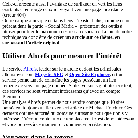
Celle-ci présente aussi l’avantage de surligner en vert les liens
existants et en rouge ceux renvoyant vers une page inexistante
(erreur 404).
On remarque alors que certains liens n’existent plus, comme celui
présent dans la partie « Social Media », présentant des outils à
utiliser pour tirer le maximum des réseaux sociaux. Le but de notre
technique va donc être de
créer un article sur ce thème, en
surpassant l’article original
.
Utiliser Ahrefs pour mesurer l’intérêt
Le service
Ahrefs
, leader sur le marché et dont les principales
alternatives sont
Majestic SEO
et
Open Site Explorer
, est un
service permettant de connaître les pages possédant un lien
hypertexte vers une page donnée. Si des versions gratuites existent,
ces services ne sont vraiment intéressants qu’avec un compte
Premium.
Une analyse Ahrefs permet de nous rendre compte que 10 sites
possèdent toujours un lien vers cet article de Michael Fruchter. Ces
derniers ont une autorité du domaine suffisante pour que l’on s’y
intéresse. Créer un contenu « de remplacement » est donc intéressant
et vous pouvez à ce moment-ci commencer la rédaction.
Voyager dans le temps