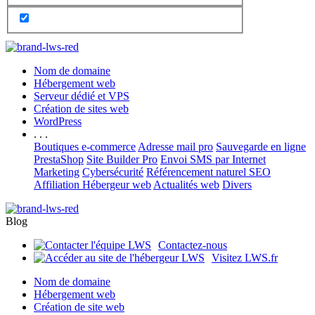
Nom de domaine
Hébergement web
Serveur dédié et VPS
Création de sites web
WordPress
. . .
Boutiques e-commerce
Adresse mail pro
Sauvegarde en ligne
PrestaShop
Site Builder Pro
Envoi SMS par Internet
Marketing
Cybersécurité
Référencement naturel SEO
Affiliation Hébergeur web
Actualités web
Divers
Blog
Contactez-nous
Visitez LWS.fr
Nom de domaine
Hébergement web
Création de site web