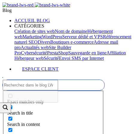
Blog
ACCUEIL BLOG
CATÉGORIES
Création de sites web
Nom de domaine
Hébergement
web
Marketing
WordPress
Serveur dédié et VPS
Référencement
naturel SEO
Divers
Boutiques e-commerce
Adresse mail
pro
Actualités web
Site Builder
Pro
Cybersécurité
PrestaShop
Sauvegarde en ligne
Affiliation
Hébergeur web
Sécurité
Envoi SMS par Internet
ESPACE CLIENT
Exact matches only
Search in title
Search in content