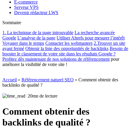
E-commerce
Serveur VPS
Devenir rédacteur LWS
Sommaire
1. La technique de la page introuvable
La recherche avancée
Google
L’analyse de la page
Utiliser Ahrefs pour mesurer l’intérêt
Voyager dans le temps
Contacter les webmasters
2.Trouver un site
ayant fermé
Obtenir la liste des opportunités de backlinks
Besoin de
booster le classement de votre site dans les résultats Google ?
Profitez dès maintenant de nos solutions de
référencement
pour
améliorer la visibilité de votre site !
Accueil
»
Référencement naturel SEO
»
Comment obtenir des
backlinks de qualité ?
20mn de lecture
Comment obtenir des
backlinks de qualité ?