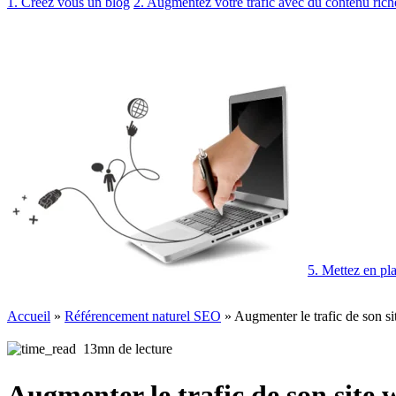
1. Créez vous un blog
2. Augmentez votre trafic avec du contenu rich
5. Mettez en pl
Accueil
»
Référencement naturel SEO
»
Augmenter le trafic de son si
13mn de lecture
Augmenter le trafic de son site w