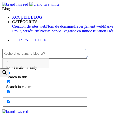
Blog
ACCUEIL BLOG
CATÉGORIES
Création de sites web
Nom de domaine
Hébergement web
Marke
Pro
Cybersécurité
PrestaShop
Sauvegarde en ligne
Affiliation H
ESPACE CLIENT
Exact matches only
Search in title
Search in content