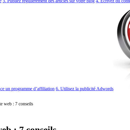
e
3. Publiez régulièrement des articles sur votre blog
4. Ecrivez du cont
ace un programme d’affiliation
6. Utilisez la publicité Adwords
te web : 7 conseils
eb : 7 conseils