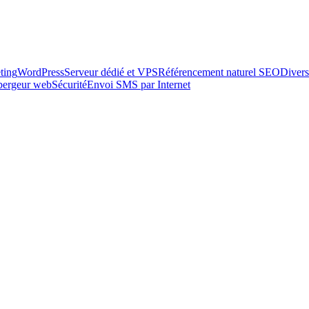
ting
WordPress
Serveur dédié et VPS
Référencement naturel SEO
Divers
ébergeur web
Sécurité
Envoi SMS par Internet