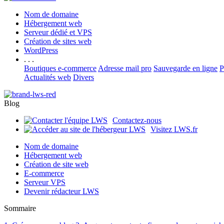
Nom de domaine
Hébergement web
Serveur dédié et VPS
Création de sites web
WordPress
. . .
Boutiques e-commerce
Adresse mail pro
Sauvegarde en ligne
P
Actualités web
Divers
Blog
Contactez-nous
Visitez LWS.fr
Nom de domaine
Hébergement web
Création de site web
E-commerce
Serveur VPS
Devenir rédacteur LWS
Sommaire