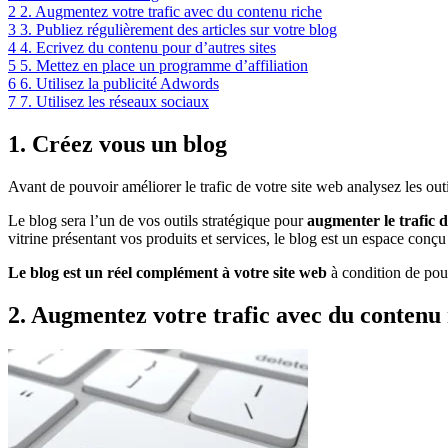
2
2. Augmentez votre trafic avec du contenu riche
3
3. Publiez régulièrement des articles sur votre blog
4
4. Ecrivez du contenu pour d’autres sites
5
5. Mettez en place un programme d’affiliation
6
6. Utilisez la publicité Adwords
7
7. Utilisez les réseaux sociaux
1. Créez vous un blog
Avant de pouvoir améliorer le trafic de votre site web analysez les ou
Le blog sera l’un de vos outils stratégique pour
augmenter le trafic d
vitrine présentant vos produits et services, le blog est un espace conç
Le blog est un réel complément à votre site web
à condition de pouv
2. Augmentez votre trafic avec du contenu 