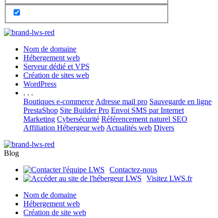
Nom de domaine
Hébergement web
Serveur dédié et VPS
Création de sites web
WordPress
. . .
Boutiques e-commerce
Adresse mail pro
Sauvegarde en ligne
PrestaShop
Site Builder Pro
Envoi SMS par Internet
Marketing
Cybersécurité
Référencement naturel SEO
Affiliation Hébergeur web
Actualités web
Divers
Blog
Contactez-nous
Visitez LWS.fr
Nom de domaine
Hébergement web
Création de site web