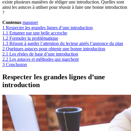
existe plusieurs manières de rédiger une introduction. Quelles sont
ainsi les astuces à utiliser pour réussir à faire une bonne introduction
?
Contenus
masquer
1
Respecter les grandes lignes d’une introduction
1.1
Entamer par une belle accroche
1.2
Formuler la problématique
1.3
Réussir à garder l’attention du lecteur après l’annonce du plan
2
Quelques astuces pour obtenir une bonne introduction
2.1
Les règles de base d’une introduction
2.2
Les astuces et méthodes qui marchent
3
Conclusion
Respecter les grandes lignes d’une
introduction