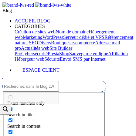
Blog
ACCUEIL BLOG
CATÉGORIES
Création de sites web
Nom de domaine
Hébergement
web
Marketing
WordPress
Serveur dédié et VPS
Référencement
naturel SEO
Divers
Boutiques e-commerce
Adresse mail
pro
Actualités web
Site Builder
Pro
Cybersécurité
PrestaShop
Sauvegarde en ligne
Affiliation
Hébergeur web
Sécurité
Envoi SMS par Internet
ESPACE CLIENT
Exact matches only
Search in title
Search in content