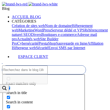
Blog
ACCUEIL BLOG
CATÉGORIES
Création de sites web
Nom de domaine
Hébergement
web
Marketing
WordPress
Serveur dédié et VPS
Référencement
naturel SEO
Divers
Boutiques e-commerce
Adresse mail
pro
Actualités web
Site Builder
Pro
Cybersécurité
PrestaShop
Sauvegarde en ligne
Affiliation
Hébergeur web
Sécurité
Envoi SMS par Internet
ESPACE CLIENT
Exact matches only
Search in title
Search in content