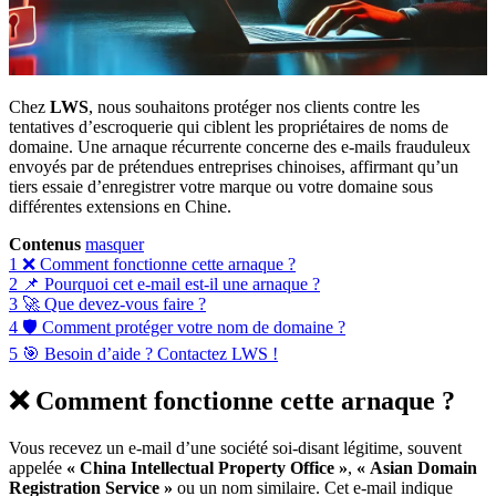
Chez
LWS
, nous souhaitons protéger nos clients contre les
tentatives d’escroquerie qui ciblent les propriétaires de noms de
domaine. Une arnaque récurrente concerne des e-mails frauduleux
envoyés par de prétendues entreprises chinoises, affirmant qu’un
tiers essaie d’enregistrer votre marque ou votre domaine sous
différentes extensions en Chine.
Contenus
masquer
1
❌ Comment fonctionne cette arnaque ?
2
📌 Pourquoi cet e-mail est-il une arnaque ?
3
🚀 Que devez-vous faire ?
4
🛡 Comment protéger votre nom de domaine ?
5
🎯 Besoin d’aide ? Contactez LWS !
❌
Comment fonctionne cette arnaque ?
Vous recevez un e-mail d’une société soi-disant légitime, souvent
appelée
« China Intellectual Property Office »
,
« Asian Domain
Registration Service »
ou un nom similaire. Cet e-mail indique