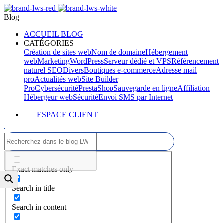
Blog
ACCUEIL BLOG
CATÉGORIES
Création de sites web
Nom de domaine
Hébergement
web
Marketing
WordPress
Serveur dédié et VPS
Référencement
naturel SEO
Divers
Boutiques e-commerce
Adresse mail
pro
Actualités web
Site Builder
Pro
Cybersécurité
PrestaShop
Sauvegarde en ligne
Affiliation
Hébergeur web
Sécurité
Envoi SMS par Internet
ESPACE CLIENT
Exact matches only
Search in title
Search in content