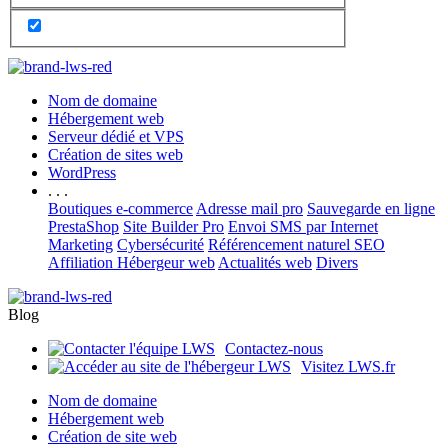
Nom de domaine
Hébergement web
Serveur dédié et VPS
Création de sites web
WordPress
. . .
Boutiques e-commerce
Adresse mail pro
Sauvegarde en ligne
PrestaShop
Site Builder Pro
Envoi SMS par Internet
Marketing
Cybersécurité
Référencement naturel SEO
Affiliation Hébergeur web
Actualités web
Divers
Blog
Contactez-nous
Visitez LWS.fr
Nom de domaine
Hébergement web
Création de site web