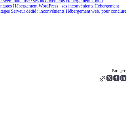
 Web mutualisé : ses inconvénients
Hébergement Cloud
ntages
Hébergement WordPress : ses inconvénients
Hébergement
ntages
Serveur dédié : inconvénients
Hébergement web, pour conclure
Partager: