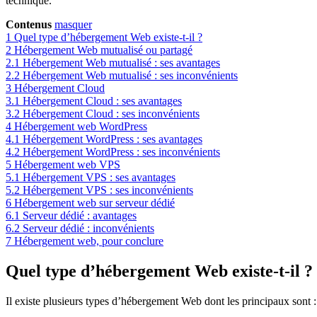
technique.
Contenus
masquer
1
Quel type d’hébergement Web existe-t-il ?
2
Hébergement Web mutualisé ou partagé
2.1
Hébergement Web mutualisé : ses avantages
2.2
Hébergement Web mutualisé : ses inconvénients
3
Hébergement Cloud
3.1
Hébergement Cloud : ses avantages
3.2
Hébergement Cloud : ses inconvénients
4
Hébergement web WordPress
4.1
Hébergement WordPress : ses avantages
4.2
Hébergement WordPress : ses inconvénients
5
Hébergement web VPS
5.1
Hébergement VPS : ses avantages
5.2
Hébergement VPS : ses inconvénients
6
Hébergement web sur serveur dédié
6.1
Serveur dédié : avantages
6.2
Serveur dédié : inconvénients
7
Hébergement web, pour conclure
Quel type d’hébergement Web existe-t-il ?
Il existe plusieurs types d’hébergement Web dont les principaux sont :