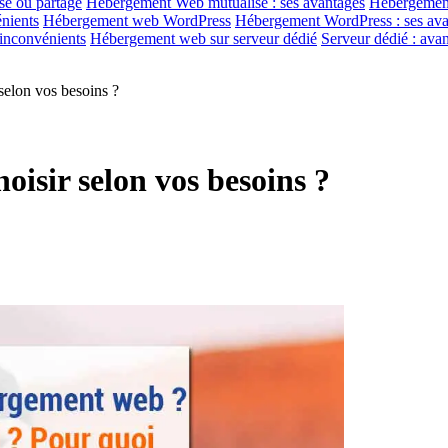
é ou partagé
Hébergement Web mutualisé : ses avantages
Hébergement
nients
Hébergement web WordPress
Hébergement WordPress : ses ava
inconvénients
Hébergement web sur serveur dédié
Serveur dédié : ava
selon vos besoins ?
isir selon vos besoins ?