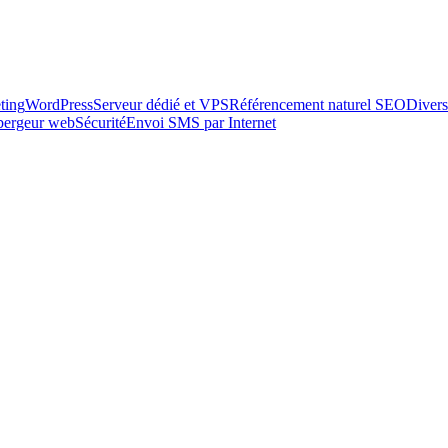
ting
WordPress
Serveur dédié et VPS
Référencement naturel SEO
Divers
ébergeur web
Sécurité
Envoi SMS par Internet