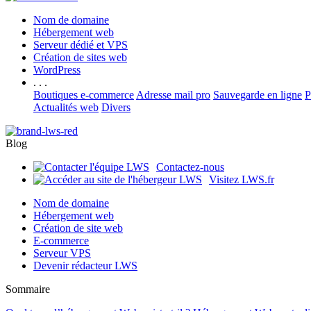
Nom de domaine
Hébergement web
Serveur dédié et VPS
Création de sites web
WordPress
. . .
Boutiques e-commerce
Adresse mail pro
Sauvegarde en ligne
P
Actualités web
Divers
Blog
Contactez-nous
Visitez LWS.fr
Nom de domaine
Hébergement web
Création de site web
E-commerce
Serveur VPS
Devenir rédacteur LWS
Sommaire