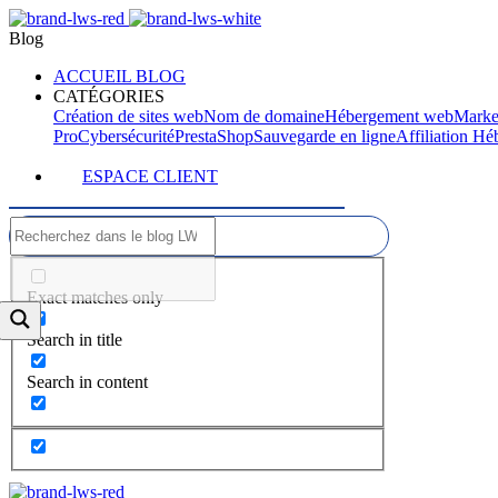
Blog
ACCUEIL BLOG
CATÉGORIES
Création de sites web
Nom de domaine
Hébergement web
Marke
Pro
Cybersécurité
PrestaShop
Sauvegarde en ligne
Affiliation H
ESPACE CLIENT
Exact matches only
Search in title
Search in content