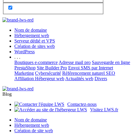
Nom de domaine
Hébergement web
Serveur dédié et VPS
Création de sites web
WordPress
. . .
Boutiques e-commerce
Adresse mail pro
Sauvegarde en ligne
PrestaShop
Site Builder Pro
Envoi SMS par Internet
Marketing
Cybersécurité
Référencement naturel SEO
Affiliation Hébergeur web
Actualités web
Divers
Blog
Contactez-nous
Visitez LWS.fr
Nom de domaine
Hébergement web
Création de site web