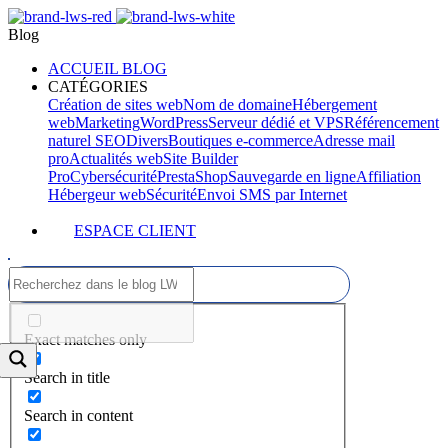
Blog
ACCUEIL BLOG
CATÉGORIES
Création de sites web
Nom de domaine
Hébergement
web
Marketing
WordPress
Serveur dédié et VPS
Référencement
naturel SEO
Divers
Boutiques e-commerce
Adresse mail
pro
Actualités web
Site Builder
Pro
Cybersécurité
PrestaShop
Sauvegarde en ligne
Affiliation
Hébergeur web
Sécurité
Envoi SMS par Internet
ESPACE CLIENT
Exact matches only
Search in title
Search in content