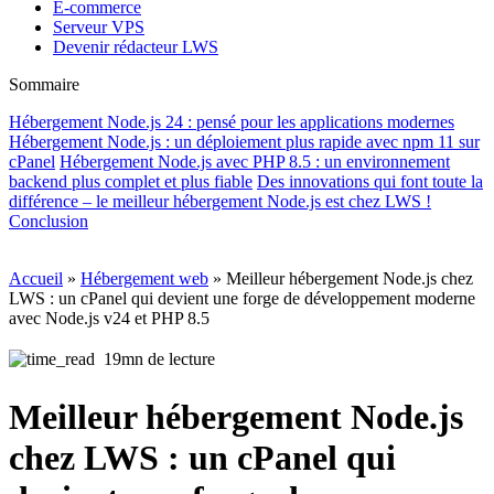
E-commerce
Serveur VPS
Devenir rédacteur LWS
Sommaire
Hébergement Node.js 24 : pensé pour les applications modernes
Hébergement Node.js : un déploiement plus rapide avec npm 11 sur
cPanel
Hébergement Node.js avec PHP 8.5 : un environnement
backend plus complet et plus fiable
Des innovations qui font toute la
différence – le meilleur hébergement Node.js est chez LWS !
Conclusion
Accueil
»
Hébergement web
»
Meilleur hébergement Node.js chez
LWS : un cPanel qui devient une forge de développement moderne
avec Node.js v24 et PHP 8.5
19mn de lecture
Meilleur hébergement Node.js
chez LWS : un cPanel qui