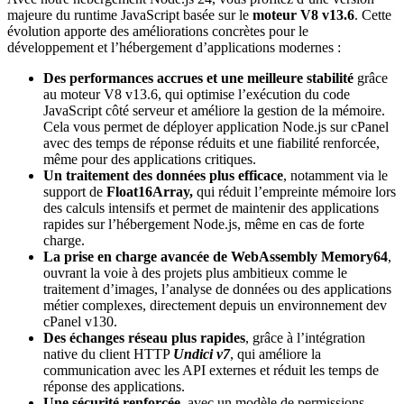
majeure du runtime JavaScript basée sur le
moteur V8 v13.6
. Cette
évolution apporte des améliorations concrètes pour le
développement et l’hébergement d’applications modernes :
Des performances accrues et une meilleure stabilité
grâce
au moteur V8 v13.6, qui optimise l’exécution du code
JavaScript côté serveur et améliore la gestion de la mémoire.
Cela vous permet de déployer application Node.js sur cPanel
avec des temps de réponse réduits et une fiabilité renforcée,
même pour des applications critiques.
Un traitement des données plus efficace
, notamment via le
support de
Float16Array,
qui réduit l’empreinte mémoire lors
des calculs intensifs et permet de maintenir des applications
rapides sur l’hébergement Node.js, même en cas de forte
charge.
La prise en charge avancée de WebAssembly Memory64
,
ouvrant la voie à des projets plus ambitieux comme le
traitement d’images, l’analyse de données ou des applications
métier complexes, directement depuis un environnement dev
cPanel v130.
Des échanges réseau plus rapides
, grâce à l’intégration
native du client HTTP
Undici v7
, qui améliore la
communication avec les API externes et réduit les temps de
réponse des applications.
Une sécurité renforcée
, avec un modèle de permissions