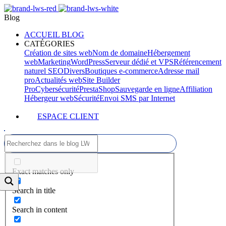
Blog
ACCUEIL BLOG
CATÉGORIES
Création de sites web
Nom de domaine
Hébergement
web
Marketing
WordPress
Serveur dédié et VPS
Référencement
naturel SEO
Divers
Boutiques e-commerce
Adresse mail
pro
Actualités web
Site Builder
Pro
Cybersécurité
PrestaShop
Sauvegarde en ligne
Affiliation
Hébergeur web
Sécurité
Envoi SMS par Internet
ESPACE CLIENT
Exact matches only
Search in title
Search in content