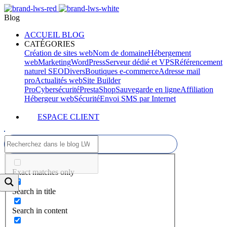
Blog
ACCUEIL BLOG
CATÉGORIES
Création de sites web
Nom de domaine
Hébergement
web
Marketing
WordPress
Serveur dédié et VPS
Référencement
naturel SEO
Divers
Boutiques e-commerce
Adresse mail
pro
Actualités web
Site Builder
Pro
Cybersécurité
PrestaShop
Sauvegarde en ligne
Affiliation
Hébergeur web
Sécurité
Envoi SMS par Internet
ESPACE CLIENT
Exact matches only
Search in title
Search in content