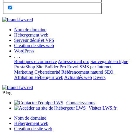
Nom de domaine
Hébergement web
Serveur dédié et VPS
Création de sites web
WordPress
. . .
Boutiques e-commerce
Adresse mail pro
Sauvegarde en ligne
PrestaShop
Site Builder Pro
Envoi SMS par Internet
Marketing
Cybersécurité
Référencement naturel SEO
Affiliation Hébergeur web
Actualités web
Divers
Blog
Contactez-nous
Visitez LWS.fr
Nom de domaine
Hébergement web
Création de site web