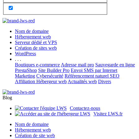
Nom de domaine
Hébergement web
Serveur dédié et VPS
Création de sites web
WordPress
. . .
Boutiques e-commerce
Adresse mail pro
Sauvegarde en ligne
PrestaShop
Site Builder Pro
Envoi SMS par Internet
Marketing
Cybersécurité
Référencement naturel SEO
Affiliation Hébergeur web
Actualités web
Divers
Blog
Contactez-nous
Visitez LWS.fr
Nom de domaine
Hébergement web
Création de site web