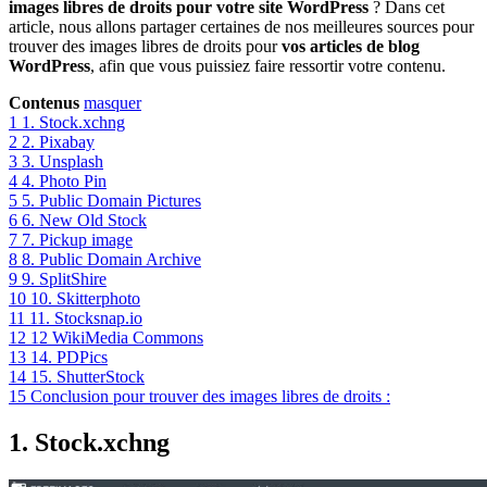
images libres de droits pour votre site WordPress
? Dans cet
article, nous allons partager certaines de nos meilleures sources pour
trouver des images libres de droits pour
vos articles de blog
WordPress
, afin que vous puissiez faire ressortir votre contenu.
Contenus
masquer
1
1. Stock.xchng
2
2. Pixabay
3
3. Unsplash
4
4. Photo Pin
5
5. Public Domain Pictures
6
6. New Old Stock
7
7. Pickup image
8
8. Public Domain Archive
9
9. SplitShire
10
10. Skitterphoto
11
11. Stocksnap.io
12
12 WikiMedia Commons
13
14. PDPics
14
15. ShutterStock
15
Conclusion pour trouver des images libres de droits :
1. Stock.xchng