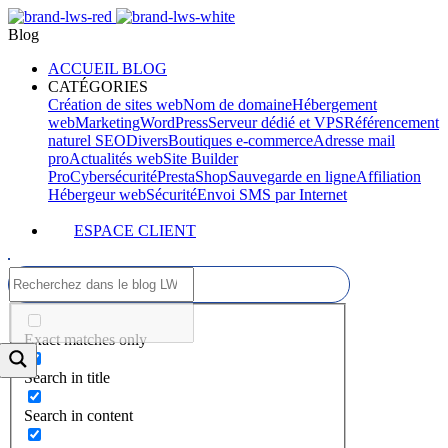
Blog
ACCUEIL BLOG
CATÉGORIES
Création de sites web
Nom de domaine
Hébergement
web
Marketing
WordPress
Serveur dédié et VPS
Référencement
naturel SEO
Divers
Boutiques e-commerce
Adresse mail
pro
Actualités web
Site Builder
Pro
Cybersécurité
PrestaShop
Sauvegarde en ligne
Affiliation
Hébergeur web
Sécurité
Envoi SMS par Internet
ESPACE CLIENT
Exact matches only
Search in title
Search in content