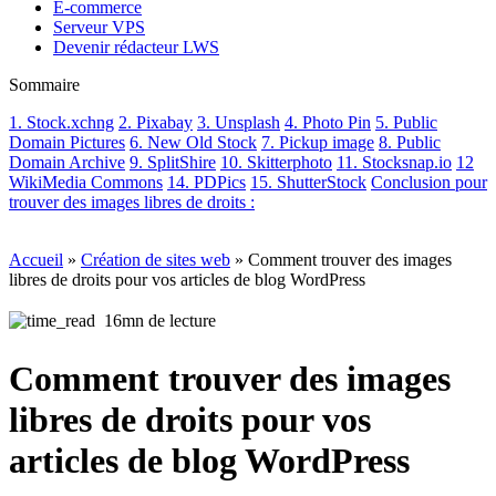
E-commerce
Serveur VPS
Devenir rédacteur LWS
Sommaire
1. Stock.xchng
2. Pixabay
3. Unsplash
4. Photo Pin
5. Public
Domain Pictures
6. New Old Stock
7. Pickup image
8. Public
Domain Archive
9. SplitShire
10. Skitterphoto
11. Stocksnap.io
12
WikiMedia Commons
14. PDPics
15. ShutterStock
Conclusion pour
trouver des images libres de droits :
Accueil
»
Création de sites web
»
Comment trouver des images
libres de droits pour vos articles de blog WordPress
16mn de lecture
Comment trouver des images
libres de droits pour vos
articles de blog WordPress