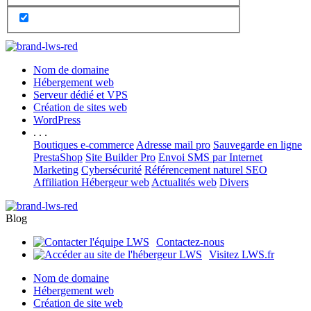
Nom de domaine
Hébergement web
Serveur dédié et VPS
Création de sites web
WordPress
. . .
Boutiques e-commerce
Adresse mail pro
Sauvegarde en ligne
PrestaShop
Site Builder Pro
Envoi SMS par Internet
Marketing
Cybersécurité
Référencement naturel SEO
Affiliation Hébergeur web
Actualités web
Divers
Blog
Contactez-nous
Visitez LWS.fr
Nom de domaine
Hébergement web
Création de site web