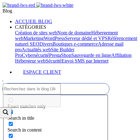
Blog
ACCUEIL BLOG
CATÉGORIES
Création de sites web
Nom de domaine
Hébergement
web
Marketing
WordPress
Serveur dédié et VPS
Référencement
naturel SEO
Divers
Boutiques e-commerce
Adresse mail
pro
Actualités web
Site Builder
Pro
Cybersécurité
PrestaShop
Sauvegarde en ligne
Affiliation
Hébergeur web
Sécurité
Envoi SMS par Internet
ESPACE CLIENT
Exact matches only
Search in title
Search in content