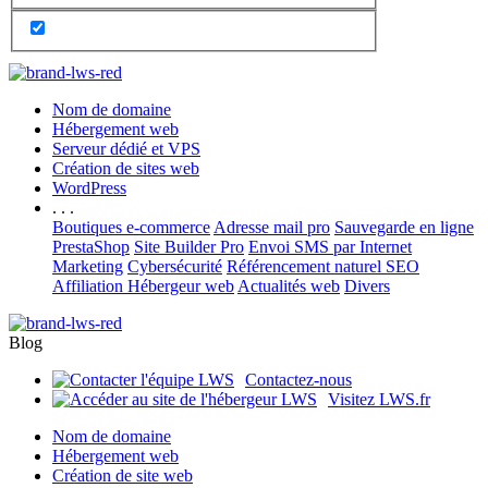
Nom de domaine
Hébergement web
Serveur dédié et VPS
Création de sites web
WordPress
. . .
Boutiques e-commerce
Adresse mail pro
Sauvegarde en ligne
PrestaShop
Site Builder Pro
Envoi SMS par Internet
Marketing
Cybersécurité
Référencement naturel SEO
Affiliation Hébergeur web
Actualités web
Divers
Blog
Contactez-nous
Visitez LWS.fr
Nom de domaine
Hébergement web
Création de site web