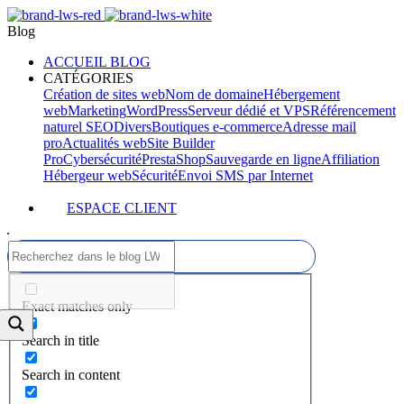
Blog
ACCUEIL BLOG
CATÉGORIES
Création de sites web
Nom de domaine
Hébergement
web
Marketing
WordPress
Serveur dédié et VPS
Référencement
naturel SEO
Divers
Boutiques e-commerce
Adresse mail
pro
Actualités web
Site Builder
Pro
Cybersécurité
PrestaShop
Sauvegarde en ligne
Affiliation
Hébergeur web
Sécurité
Envoi SMS par Internet
ESPACE CLIENT
Exact matches only
Search in title
Search in content