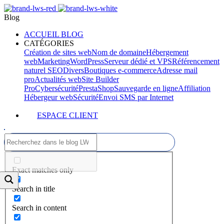
Blog
ACCUEIL BLOG
CATÉGORIES
Création de sites web
Nom de domaine
Hébergement
web
Marketing
WordPress
Serveur dédié et VPS
Référencement
naturel SEO
Divers
Boutiques e-commerce
Adresse mail
pro
Actualités web
Site Builder
Pro
Cybersécurité
PrestaShop
Sauvegarde en ligne
Affiliation
Hébergeur web
Sécurité
Envoi SMS par Internet
ESPACE CLIENT
Exact matches only
Search in title
Search in content