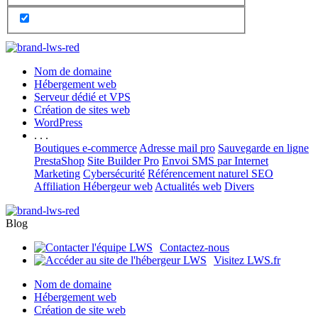
Nom de domaine
Hébergement web
Serveur dédié et VPS
Création de sites web
WordPress
. . .
Boutiques e-commerce
Adresse mail pro
Sauvegarde en ligne
PrestaShop
Site Builder Pro
Envoi SMS par Internet
Marketing
Cybersécurité
Référencement naturel SEO
Affiliation Hébergeur web
Actualités web
Divers
Blog
Contactez-nous
Visitez LWS.fr
Nom de domaine
Hébergement web
Création de site web