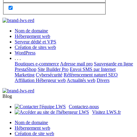
Nom de domaine
Hébergement web
Serveur dédié et VPS
Création de sites web
WordPress
. . .
Boutiques e-commerce
Adresse mail pro
Sauvegarde en ligne
PrestaShop
Site Builder Pro
Envoi SMS par Internet
Marketing
Cybersécurité
Référencement naturel SEO
Affiliation Hébergeur web
Actualités web
Divers
Blog
Contactez-nous
Visitez LWS.fr
Nom de domaine
Hébergement web
Création de site web