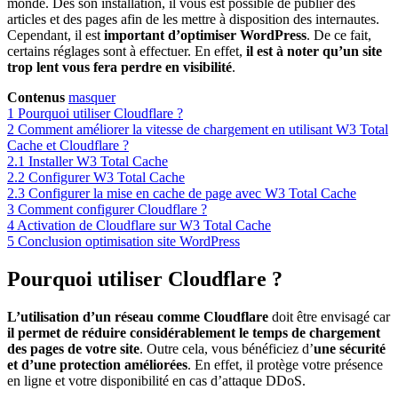
monde. Dès son installation, il vous est possible de publier des
articles et des pages afin de les mettre à disposition des internautes.
Cependant, il est
important d’optimiser WordPress
. De ce fait,
certains réglages sont à effectuer. En effet,
il est à noter qu’un site
trop lent vous fera perdre en visibilité
.
Contenus
masquer
1
Pourquoi utiliser Cloudflare ?
2
Comment améliorer la vitesse de chargement en utilisant W3 Total
Cache et Cloudflare ?
2.1
Installer W3 Total Cache
2.2
Configurer W3 Total Cache
2.3
Configurer la mise en cache de page avec W3 Total Cache
3
Comment configurer Cloudflare ?
4
Activation de Cloudflare sur W3 Total Cache
5
Conclusion optimisation site WordPress
Pourquoi utiliser Cloudflare ?
L’utilisation d’un réseau comme Cloudflare
doit être envisagé car
il permet de réduire considérablement le temps de chargement
des pages de votre site
. Outre cela, vous bénéficiez d’
une sécurité
et d’une protection améliorées
. En effet, il protège votre présence
en ligne et votre disponibilité en cas d’attaque DDoS.