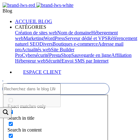
Blog
ACCUEIL BLOG
CATÉGORIES
Création de sites web
Nom de domaine
Hébergement
web
Marketing
WordPress
Serveur dédié et VPS
Référencement
naturel SEO
Divers
Boutiques e-commerce
Adresse mail
pro
Actualités web
Site Builder
Pro
Cybersécurité
PrestaShop
Sauvegarde en ligne
Affiliation
Hébergeur web
Sécurité
Envoi SMS par Internet
ESPACE CLIENT
Exact matches only
Search in title
Search in content