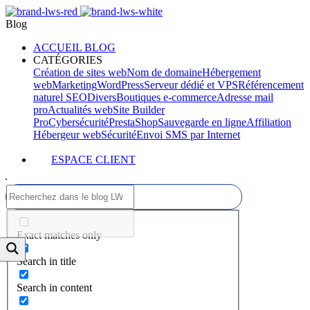
Blog
ACCUEIL BLOG
CATÉGORIES
Création de sites web
Nom de domaine
Hébergement
web
Marketing
WordPress
Serveur dédié et VPS
Référencement
naturel SEO
Divers
Boutiques e-commerce
Adresse mail
pro
Actualités web
Site Builder
Pro
Cybersécurité
PrestaShop
Sauvegarde en ligne
Affiliation
Hébergeur web
Sécurité
Envoi SMS par Internet
ESPACE CLIENT
Exact matches only
Search in title
Search in content