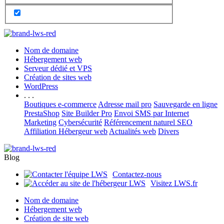
Nom de domaine
Hébergement web
Serveur dédié et VPS
Création de sites web
WordPress
. . .
Boutiques e-commerce
Adresse mail pro
Sauvegarde en ligne
PrestaShop
Site Builder Pro
Envoi SMS par Internet
Marketing
Cybersécurité
Référencement naturel SEO
Affiliation Hébergeur web
Actualités web
Divers
Blog
Contactez-nous
Visitez LWS.fr
Nom de domaine
Hébergement web
Création de site web