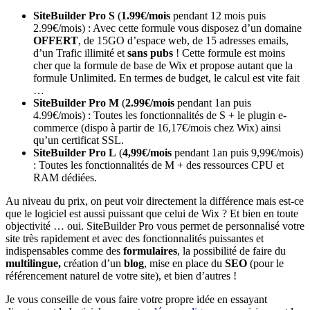
SiteBuilder Pro S
(
1.99€/mois
pendant 12 mois puis
2.99€/mois) : Avec cette formule vous disposez d’un domaine
OFFERT
, de 15GO d’espace web, de 15 adresses emails,
d’un Trafic illimité et
sans pubs
! Cette formule est moins
cher que la formule de base de Wix et propose autant que la
formule Unlimited. En termes de budget, le calcul est vite fait
…
SiteBuilder Pro M
(
2.99€/mois
pendant 1an puis
4.99€/mois) : Toutes les fonctionnalités de S + le plugin e-
commerce (dispo à partir de 16,17€/mois chez Wix) ainsi
qu’un certificat SSL.
SiteBuilder Pro L
(
4,99€/mois
pendant 1an puis 9,99€/mois)
: Toutes les fonctionnalités de M + des ressources CPU et
RAM dédiées.
Au niveau du prix, on peut voir directement la différence mais est-ce
que le logiciel est aussi puissant que celui de Wix ? Et bien en toute
objectivité … oui. SiteBuilder Pro vous permet de personnalisé votre
site très rapidement et avec des fonctionnalités puissantes et
indispensables comme des
formulaires
, la possibilité de faire du
multilingue,
création d’un
blog
, mise en place du
SEO
(pour le
référencement naturel de votre site), et bien d’autres !
Je vous conseille de vous faire votre propre idée en essayant