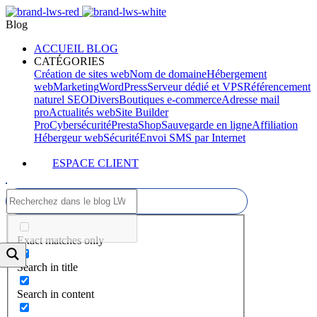
Blog
ACCUEIL BLOG
CATÉGORIES
Création de sites web
Nom de domaine
Hébergement
web
Marketing
WordPress
Serveur dédié et VPS
Référencement
naturel SEO
Divers
Boutiques e-commerce
Adresse mail
pro
Actualités web
Site Builder
Pro
Cybersécurité
PrestaShop
Sauvegarde en ligne
Affiliation
Hébergeur web
Sécurité
Envoi SMS par Internet
ESPACE CLIENT
Exact matches only
Search in title
Search in content