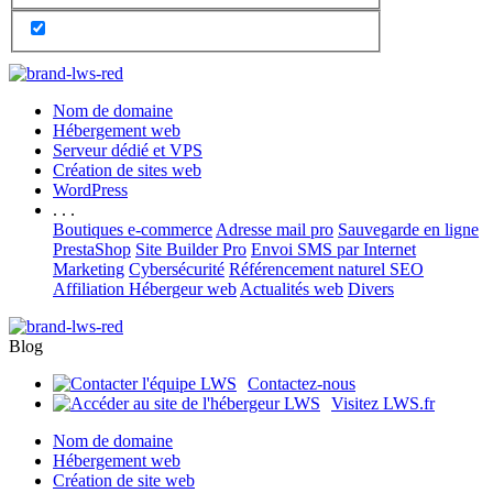
Nom de domaine
Hébergement web
Serveur dédié et VPS
Création de sites web
WordPress
. . .
Boutiques e-commerce
Adresse mail pro
Sauvegarde en ligne
PrestaShop
Site Builder Pro
Envoi SMS par Internet
Marketing
Cybersécurité
Référencement naturel SEO
Affiliation Hébergeur web
Actualités web
Divers
Blog
Contactez-nous
Visitez LWS.fr
Nom de domaine
Hébergement web
Création de site web