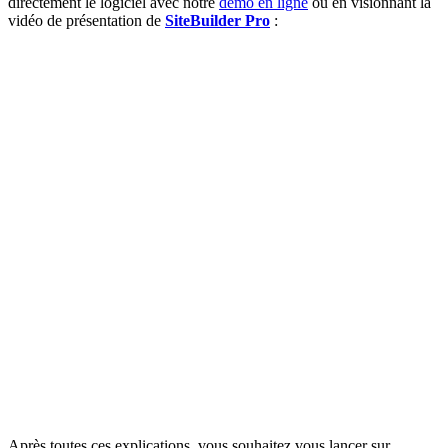
directement le logiciel avec notre
démo en ligne
ou en visionnant la
vidéo de présentation de
SiteBuilder Pro
:
Après toutes ces explications, vous souhaitez vous lancer sur