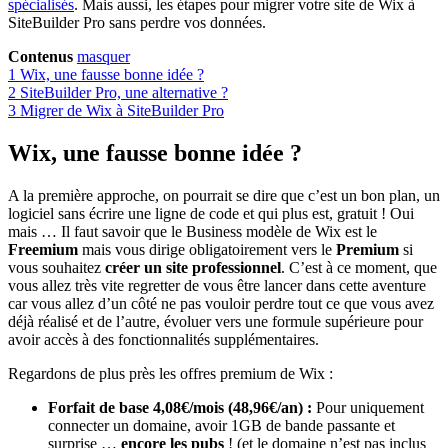
spécialisés
. Mais aussi, les étapes pour migrer votre site de Wix à
SiteBuilder Pro sans perdre vos données.
Contenus
masquer
1
Wix, une fausse bonne idée ?
2
SiteBuilder Pro, une alternative ?
3
Migrer de Wix à SiteBuilder Pro
Wix, une fausse bonne idée ?
A la première approche, on pourrait se dire que c’est un bon plan, un
logiciel sans écrire une ligne de code et qui plus est, gratuit ! Oui
mais … Il faut savoir que le Business modèle de Wix est le
Freemium
mais vous dirige obligatoirement vers le
Premium
si
vous souhaitez
créer un site professionnel
. C’est à ce moment, que
vous allez très vite regretter de vous être lancer dans cette aventure
car vous allez d’un côté ne pas vouloir perdre tout ce que vous avez
déjà réalisé et de l’autre, évoluer vers une formule supérieure pour
avoir accès à des fonctionnalités supplémentaires.
Regardons de plus près les offres premium de Wix :
Forfait de base 4,08€/mois (48,96€/an) :
Pour uniquement
connecter un domaine, avoir 1GB de bande passante et
surprise …
encore les pubs
! (et le domaine n’est pas inclus