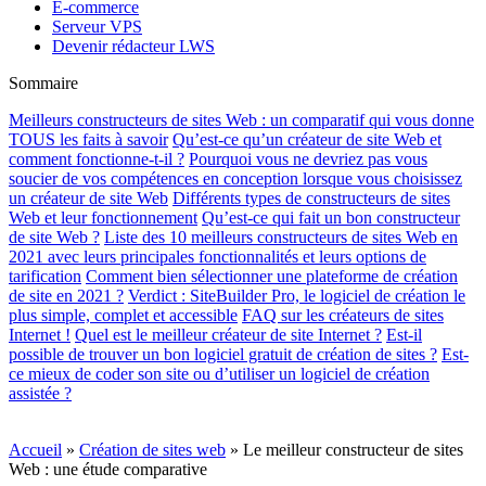
E-commerce
Serveur VPS
Devenir rédacteur LWS
Sommaire
Meilleurs constructeurs de sites Web : un comparatif qui vous donne
TOUS les faits à savoir
Qu’est-ce qu’un créateur de site Web et
comment fonctionne-t-il ?
Pourquoi vous ne devriez pas vous
soucier de vos compétences en conception lorsque vous choisissez
un créateur de site Web
Différents types de constructeurs de sites
Web et leur fonctionnement
Qu’est-ce qui fait un bon constructeur
de site Web ?
Liste des 10 meilleurs constructeurs de sites Web en
2021 avec leurs principales fonctionnalités et leurs options de
tarification
Comment bien sélectionner une plateforme de création
de site en 2021 ?
Verdict : SiteBuilder Pro, le logiciel de création le
plus simple, complet et accessible
FAQ sur les créateurs de sites
Internet !
Quel est le meilleur créateur de site Internet ?
Est-il
possible de trouver un bon logiciel gratuit de création de sites ?
Est-
ce mieux de coder son site ou d’utiliser un logiciel de création
assistée ?
Accueil
»
Création de sites web
»
Le meilleur constructeur de sites
Web : une étude comparative