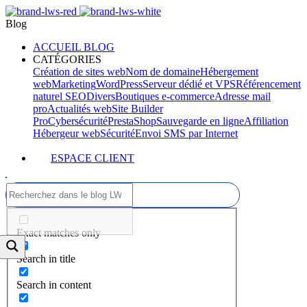
Blog
ACCUEIL BLOG
CATÉGORIES
Création de sites web
Nom de domaine
Hébergement
web
Marketing
WordPress
Serveur dédié et VPS
Référencement
naturel SEO
Divers
Boutiques e-commerce
Adresse mail
pro
Actualités web
Site Builder
Pro
Cybersécurité
PrestaShop
Sauvegarde en ligne
Affiliation
Hébergeur web
Sécurité
Envoi SMS par Internet
ESPACE CLIENT
Exact matches only
Search in title
Search in content