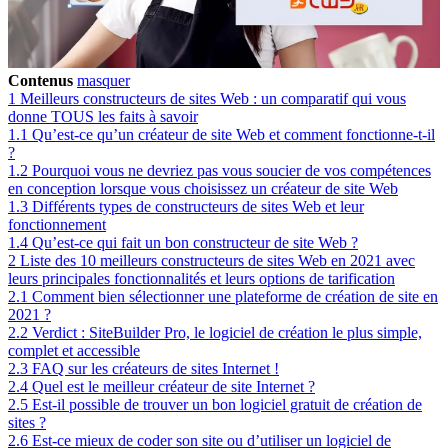
Contenus
masquer
1
Meilleurs constructeurs de sites Web : un comparatif qui vous
donne TOUS les faits à savoir
1.1
Qu’est-ce qu’un créateur de site Web et comment fonctionne-t-il
?
1.2
Pourquoi vous ne devriez pas vous soucier de vos compétences
en conception lorsque vous choisissez un créateur de site Web
1.3
Différents types de constructeurs de sites Web et leur
fonctionnement
1.4
Qu’est-ce qui fait un bon constructeur de site Web ?
2
Liste des 10 meilleurs constructeurs de sites Web en 2021 avec
leurs principales fonctionnalités et leurs options de tarification
2.1
Comment bien sélectionner une plateforme de création de site en
2021 ?
2.2
Verdict : SiteBuilder Pro, le logiciel de création le plus simple,
complet et accessible
2.3
FAQ sur les créateurs de sites Internet !
2.4
Quel est le meilleur créateur de site Internet ?
2.5
Est-il possible de trouver un bon logiciel gratuit de création de
sites ?
2.6
Est-ce mieux de coder son site ou d’utiliser un logiciel de