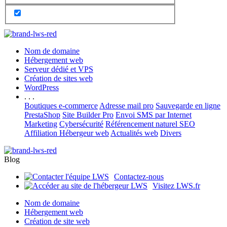
Nom de domaine
Hébergement web
Serveur dédié et VPS
Création de sites web
WordPress
. . .
Boutiques e-commerce
Adresse mail pro
Sauvegarde en ligne
PrestaShop
Site Builder Pro
Envoi SMS par Internet
Marketing
Cybersécurité
Référencement naturel SEO
Affiliation Hébergeur web
Actualités web
Divers
Blog
Contactez-nous
Visitez LWS.fr
Nom de domaine
Hébergement web
Création de site web