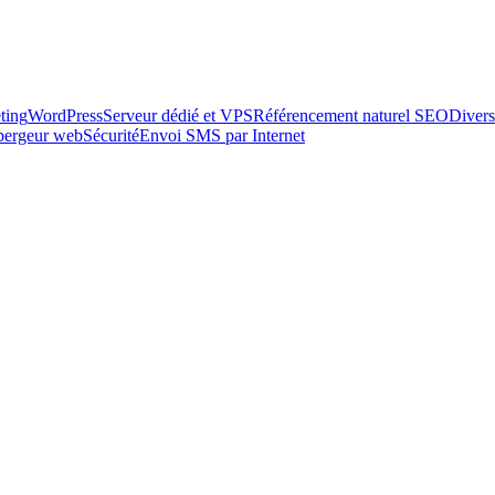
ting
WordPress
Serveur dédié et VPS
Référencement naturel SEO
Divers
ébergeur web
Sécurité
Envoi SMS par Internet