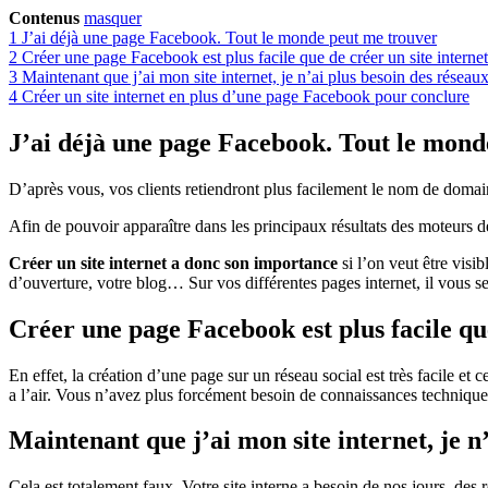
Contenus
masquer
1
J’ai déjà une page Facebook. Tout le monde peut me trouver
2
Créer une page Facebook est plus facile que de créer un site internet
3
Maintenant que j’ai mon site internet, je n’ai plus besoin des réseau
4
Créer un site internet en plus d’une page Facebook pour conclure
J’ai déjà une page Facebook. Tout le mond
D’après vous, vos clients retiendront plus facilement le nom de doma
Afin de pouvoir apparaître dans les principaux résultats des moteurs
Créer un site internet a donc son importance
si l’on veut être visib
d’ouverture, votre blog… Sur vos différentes pages internet, il vous s
Créer une page Facebook est plus facile que
En effet, la création d’une page sur un réseau social est très facile et
a l’air. Vous n’avez plus forcément besoin de connaissances techniqu
Maintenant que j’ai mon site internet, je n
Cela est totalement faux. Votre site interne a besoin de nos jours, de