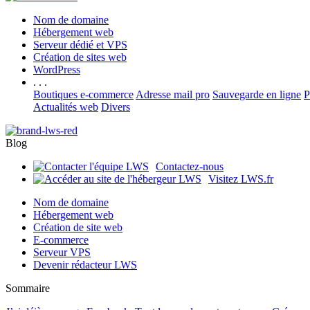
Nom de domaine
Hébergement web
Serveur dédié et VPS
Création de sites web
WordPress
. . .
Boutiques e-commerce
Adresse mail pro
Sauvegarde en ligne
P
Actualités web
Divers
Blog
Contactez-nous
Visitez LWS.fr
Nom de domaine
Hébergement web
Création de site web
E-commerce
Serveur VPS
Devenir rédacteur LWS
Sommaire