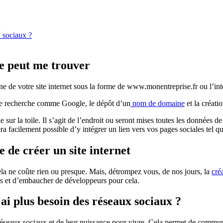
x sociaux ?
e peut me trouver
ine de votre site internet sous la forme de www.monentreprise.fr ou l’
 de recherche comme Google, le dépôt d’un
nom de domaine
et la créati
le sur la toile. Il s’agit de l’endroit ou seront mises toutes les données 
era facilement possible d’y intégrer un lien vers vos pages sociales tel
 de créer un site internet
 cela ne coûte rien ou presque. Mais, détrompez vous, de nos jours, la
cré
es et d’embaucher de développeurs pour cela.
’ai plus besoin des réseaux sociaux ?
s réseaux sociaux et de leur puissance pour vivre. Cela permet de commu