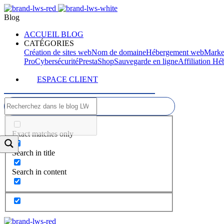
Blog
ACCUEIL BLOG
CATÉGORIES
Création de sites web
Nom de domaine
Hébergement web
Marke
Pro
Cybersécurité
PrestaShop
Sauvegarde en ligne
Affiliation H
ESPACE CLIENT
Exact matches only
Search in title
Search in content