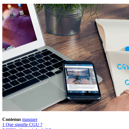
Contenus
masquer
1
Que signifie CGU ?