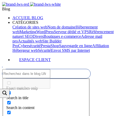
Blog
ACCUEIL BLOG
CATÉGORIES
Création de sites web
Nom de domaine
Hébergement
web
Marketing
WordPress
Serveur dédié et VPS
Référencement
naturel SEO
Divers
Boutiques e-commerce
Adresse mail
pro
Actualités web
Site Builder
Pro
Cybersécurité
PrestaShop
Sauvegarde en ligne
Affiliation
Hébergeur web
Sécurité
Envoi SMS par Internet
ESPACE CLIENT
Exact matches only
Search in title
Search in content