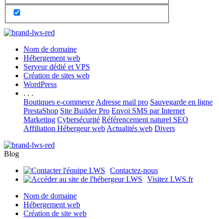
Nom de domaine
Hébergement web
Serveur dédié et VPS
Création de sites web
WordPress
. . .
Boutiques e-commerce
Adresse mail pro
Sauvegarde en ligne
PrestaShop
Site Builder Pro
Envoi SMS par Internet
Marketing
Cybersécurité
Référencement naturel SEO
Affiliation Hébergeur web
Actualités web
Divers
Blog
Contactez-nous
Visitez LWS.fr
Nom de domaine
Hébergement web
Création de site web