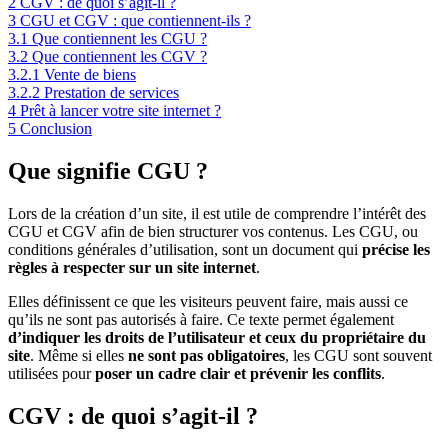
2
CGV : de quoi s’agit-il ?
3
CGU et CGV : que contiennent-ils ?
3.1
Que contiennent les CGU ?
3.2
Que contiennent les CGV ?
3.2.1
Vente de biens
3.2.2
Prestation de services
4
Prêt à lancer votre site internet ?
5
Conclusion
Que signifie CGU ?
Lors de la création d’un site, il est utile de comprendre l’intérêt des
CGU et CGV afin de bien structurer vos contenus. Les CGU, ou
conditions générales d’utilisation, sont un document qui
précise les
règles à respecter sur un site internet
.
Elles définissent ce que les visiteurs peuvent faire, mais aussi ce
qu’ils ne sont pas autorisés à faire. Ce texte permet également
d’indiquer les droits de l’utilisateur et ceux du propriétaire du
site
. Même si elles
ne sont pas obligatoires
, les CGU sont souvent
utilisées pour
poser un cadre clair et prévenir les conflits
.
CGV : de quoi s’agit-il ?