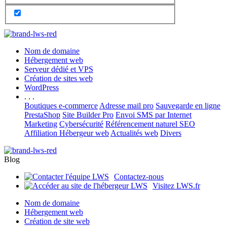
Nom de domaine
Hébergement web
Serveur dédié et VPS
Création de sites web
WordPress
. . .
Boutiques e-commerce
Adresse mail pro
Sauvegarde en ligne
PrestaShop
Site Builder Pro
Envoi SMS par Internet
Marketing
Cybersécurité
Référencement naturel SEO
Affiliation Hébergeur web
Actualités web
Divers
Blog
Contactez-nous
Visitez LWS.fr
Nom de domaine
Hébergement web
Création de site web