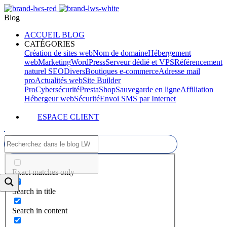
Blog
ACCUEIL BLOG
CATÉGORIES
Création de sites web
Nom de domaine
Hébergement
web
Marketing
WordPress
Serveur dédié et VPS
Référencement
naturel SEO
Divers
Boutiques e-commerce
Adresse mail
pro
Actualités web
Site Builder
Pro
Cybersécurité
PrestaShop
Sauvegarde en ligne
Affiliation
Hébergeur web
Sécurité
Envoi SMS par Internet
ESPACE CLIENT
Exact matches only
Search in title
Search in content