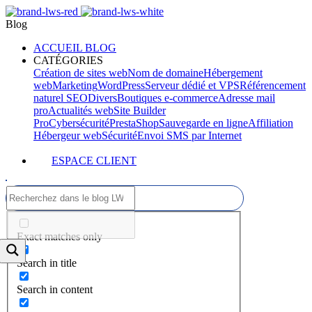
Blog
ACCUEIL BLOG
CATÉGORIES
Création de sites web
Nom de domaine
Hébergement
web
Marketing
WordPress
Serveur dédié et VPS
Référencement
naturel SEO
Divers
Boutiques e-commerce
Adresse mail
pro
Actualités web
Site Builder
Pro
Cybersécurité
PrestaShop
Sauvegarde en ligne
Affiliation
Hébergeur web
Sécurité
Envoi SMS par Internet
ESPACE CLIENT
Exact matches only
Search in title
Search in content