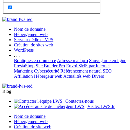
Nom de domaine
Hébergement web
Serveur dédié et VPS
Création de sites web
WordPress
. . .
Boutiques e-commerce
Adresse mail pro
Sauvegarde en ligne
PrestaShop
Site Builder Pro
Envoi SMS par Internet
Marketing
Cybersécurité
Référencement naturel SEO
Affiliation Hébergeur web
Actualités web
Divers
Blog
Contactez-nous
Visitez LWS.fr
Nom de domaine
Hébergement web
Création de site web