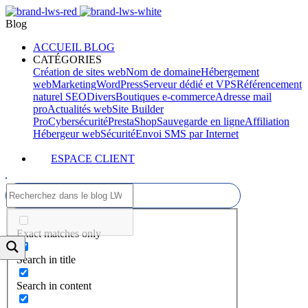
Blog
ACCUEIL BLOG
CATÉGORIES
Création de sites web
Nom de domaine
Hébergement
web
Marketing
WordPress
Serveur dédié et VPS
Référencement
naturel SEO
Divers
Boutiques e-commerce
Adresse mail
pro
Actualités web
Site Builder
Pro
Cybersécurité
PrestaShop
Sauvegarde en ligne
Affiliation
Hébergeur web
Sécurité
Envoi SMS par Internet
ESPACE CLIENT
Exact matches only
Search in title
Search in content