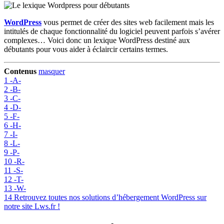
WordPress
vous permet de créer des sites web facilement mais les
intitulés de chaque fonctionnalité du logiciel peuvent parfois s’avérer
complexes… Voici donc un lexique WordPress destiné aux
débutants pour vous aider à éclaircir certains termes.
Contenus
masquer
1
-A-
2
-B-
3
-C-
4
-D-
5
-F-
6
-H-
7
-I-
8
-L-
9
-P-
10
-R-
11
-S-
12
-T-
13
-W-
14
Retrouvez toutes nos solutions d’hébergement WordPress sur
notre site Lws.fr !