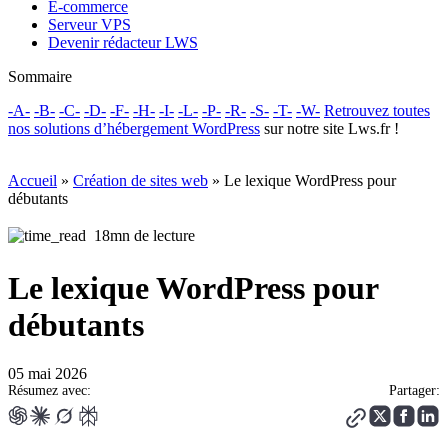
E-commerce
Serveur VPS
Devenir rédacteur LWS
Sommaire
-A-
-B-
-C-
-D-
-F-
-H-
-I-
-L-
-P-
-R-
-S-
-T-
-W-
Retrouvez toutes
nos solutions d’
hébergement WordPress
sur notre site Lws.fr !
Accueil
»
Création de sites web
»
Le lexique WordPress pour
débutants
18mn de lecture
Le lexique WordPress pour
débutants
05 mai 2026
Résumez avec:
Partager: