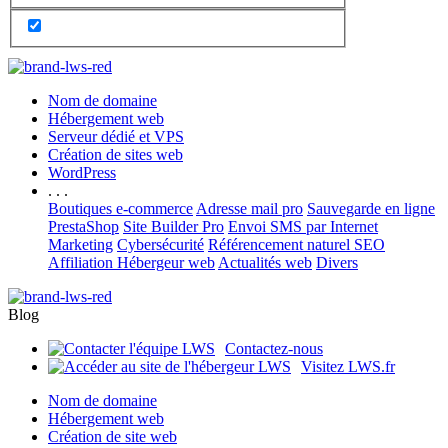
Nom de domaine
Hébergement web
Serveur dédié et VPS
Création de sites web
WordPress
. . .
Boutiques e-commerce
Adresse mail pro
Sauvegarde en ligne
PrestaShop
Site Builder Pro
Envoi SMS par Internet
Marketing
Cybersécurité
Référencement naturel SEO
Affiliation Hébergeur web
Actualités web
Divers
Blog
Contactez-nous
Visitez LWS.fr
Nom de domaine
Hébergement web
Création de site web