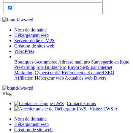
Nom de domaine
Hébergement web
Serveur dédié et VPS
Création de sites web
WordPress
. . .
Boutiques e-commerce
Adresse mail pro
Sauvegarde en ligne
PrestaShop
Site Builder Pro
Envoi SMS par Internet
Marketing
Cybersécurité
Référencement naturel SEO
Affiliation Hébergeur web
Actualités web
Divers
Blog
Contactez-nous
Visitez LWS.fr
Nom de domaine
Hébergement web
Création de site web