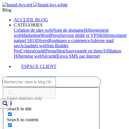
Blog
ACCUEIL BLOG
CATÉGORIES
Création de sites web
Nom de domaine
Hébergement
web
Marketing
WordPress
Serveur dédié et VPS
Référencement
naturel SEO
Divers
Boutiques e-commerce
Adresse mail
pro
Actualités web
Site Builder
Pro
Cybersécurité
PrestaShop
Sauvegarde en ligne
Affiliation
Hébergeur web
Sécurité
Envoi SMS par Internet
ESPACE CLIENT
Exact matches only
Search in title
Search in content