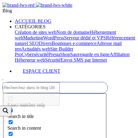
Blog
ACCUEIL BLOG
CATÉGORIES
Création de sites web
Nom de domaine
Hébergement
web
Marketing
WordPress
Serveur dédié et VPS
Référencement
naturel SEO
Divers
Boutiques e-commerce
Adresse mail
pro
Actualités web
Site Builder
Pro
Cybersécurité
PrestaShop
Sauvegarde en ligne
Affiliation
Hébergeur web
Sécurité
Envoi SMS par Internet
ESPACE CLIENT
Exact matches only
Search in title
Search in content