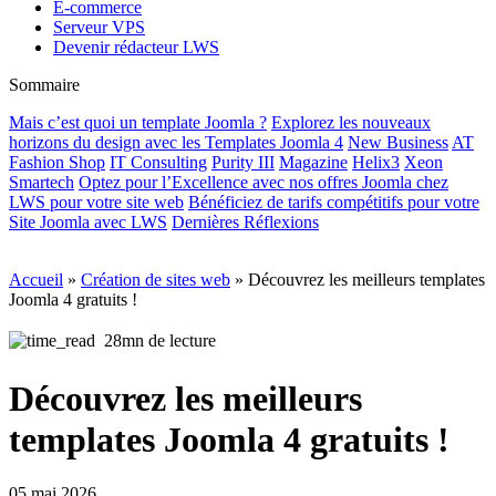
E-commerce
Serveur VPS
Devenir rédacteur LWS
Sommaire
Mais c’est quoi un template Joomla ?
Explorez les nouveaux
horizons du design avec les Templates Joomla 4
New Business
AT
Fashion Shop
IT Consulting
Purity III
Magazine
Helix3
Xeon
Smartech
Optez pour l’Excellence avec nos offres Joomla chez
LWS pour votre site web
Bénéficiez de tarifs compétitifs pour votre
Site Joomla avec LWS
Dernières Réflexions
Accueil
»
Création de sites web
»
Découvrez les meilleurs templates
Joomla 4 gratuits !
28mn de lecture
Découvrez les meilleurs
templates Joomla 4 gratuits !
05 mai 2026