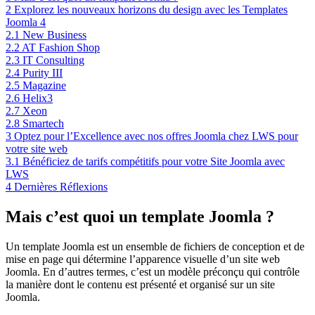
2
Explorez les nouveaux horizons du design avec les Templates
Joomla 4
2.1
New Business
2.2
AT Fashion Shop
2.3
IT Consulting
2.4
Purity III
2.5
Magazine
2.6
Helix3
2.7
Xeon
2.8
Smartech
3
Optez pour l’Excellence avec nos offres Joomla chez LWS pour
votre site web
3.1
Bénéficiez de tarifs compétitifs pour votre Site Joomla avec
LWS
4
Dernières Réflexions
Mais c’est quoi un template Joomla ?
Un template Joomla est un ensemble de fichiers de conception et de
mise en page qui détermine l’apparence visuelle d’un site web
Joomla. En d’autres termes, c’est un modèle préconçu qui contrôle
la manière dont le contenu est présenté et organisé sur un site
Joomla.