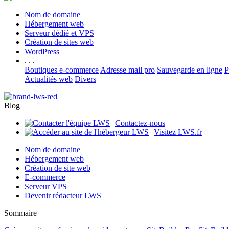
Nom de domaine
Hébergement web
Serveur dédié et VPS
Création de sites web
WordPress
. . .
Boutiques e-commerce
Adresse mail pro
Sauvegarde en ligne
P
Actualités web
Divers
Blog
Contactez-nous
Visitez LWS.fr
Nom de domaine
Hébergement web
Création de site web
E-commerce
Serveur VPS
Devenir rédacteur LWS
Sommaire