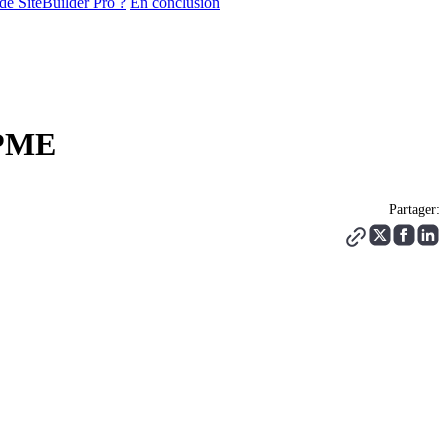
de SiteBuilder Pro ?
En conclusion
s PME
Partager: