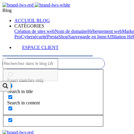
Blog
ACCUEIL BLOG
CATÉGORIES
Création de sites web
Nom de domaine
Hébergement web
Marke
Pro
Cybersécurité
PrestaShop
Sauvegarde en ligne
Affiliation H
ESPACE CLIENT
Exact matches only
Search in title
Search in content