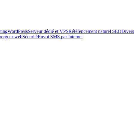
ting
WordPress
Serveur dédié et VPS
Référencement naturel SEO
Divers
ébergeur web
Sécurité
Envoi SMS par Internet