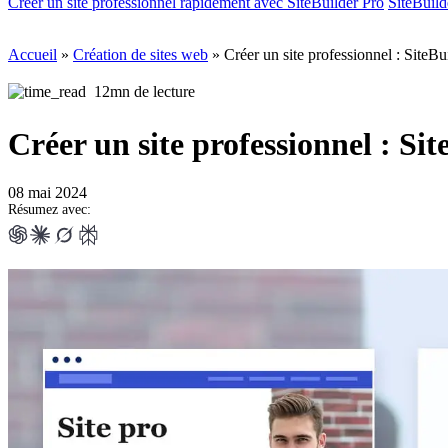
Créer un site professionnel rapidement avec SiteBuilder Pro
SiteBuild
Accueil
»
Création de sites web
»
Créer un site professionnel : SiteB
12mn de lecture
Créer un site professionnel : S
08 mai 2024
Résumez avec: